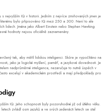
u s nejvyšším IQ v historii. Jedním z nejvíce zmiňovaných jmen je
, kterému bylo připisováno IQ mezi 250 a 300. Není to ale
ích lidech. Jména jako Albert Einstein nebo Stephen Hawking
řesné hodnoty nejsou oficiálně zaznamenány.
navržený tak, aby měřil lidskou inteligenci. Skóre je vypočítáno na
osti, jako je logické myšlení, paměť, a jazykové dovednosti. Je
atelem nadprůměrné inteligence, nezaručuje to nutně úspěch v
Q často excelují v akademickém prostředí a mají předpoklady pro
rodigy
yšším IQ. Jeho schopnosti byly pozoruhodné již od útlého věku.
etech zvládl osm jazyků a ve svých jedenácti letech se stal