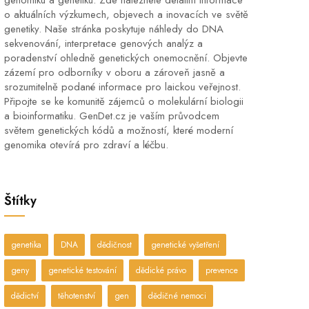
genomiku a genetiku. Zde naleznete detailní informace
o aktuálních výzkumech, objevech a inovacích ve světě
genetiky. Naše stránka poskytuje náhledy do DNA
sekvenování, interpretace genových analýz a
poradenství ohledně genetických onemocnění. Objevte
zázemí pro odborníky v oboru a zároveň jasně a
srozumitelně podané informace pro laickou veřejnost.
Připojte se ke komunitě zájemců o molekulární biologii
a bioinformatiku. GenDet.cz je vaším průvodcem
světem genetických kódů a možností, které moderní
genomika otevírá pro zdraví a léčbu.
Štítky
genetika
DNA
dědičnost
genetické vyšetření
geny
genetické testování
dědické právo
prevence
dědictví
těhotenství
gen
dědičné nemoci