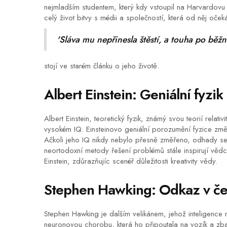
nejmladším studentem, který kdy vstoupil na Harvardovu u
celý život bitvy s médii a společností, která od něj očeká
'Sláva mu nepřinesla štěstí, a touha po běžné
stojí ve starém článku o jeho životě.
Albert Einstein: Geniální fyzik
Albert Einstein, teoretický fyzik, známý svou teorií relati
vysokém IQ. Einsteinovo geniální porozumění fyzice změ
Ačkoli jeho IQ nikdy nebylo přesně změřeno, odhady se 
neortodoxní metody řešení problémů stále inspirují vědce
Einstein, zdůrazňujíc scenéř důležitosti kreativity vědy.
Stephen Hawking: Odkaz v če
Stephen Hawking je dalším velikánem, jehož inteligence
neuronovou chorobu, která ho připoutala na vozík a zba