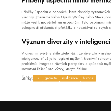
Příběhy úspěchu mimo měřítk
Příběhy úspěchu o osobách, které dosáhly významných cí
všechny. Jmenujme třeba Oprah Winfrey nebo Steve Jobs,
může vést k neuvěřitelným úspěchům. Tyto osobnosti nám 
schopnosti překonávat překážky a nevzdávat se svých s
Význam diverzity v inteligenci
V dnešním světě je stále zřetelnější, že diverzita v intel
inteligence, ať už je to logické myšlení, kreativní schopn
problémů. Integrace různých perspektiv a způsobů myšl
inovativní řešení pro výzvy, kterým čelíme.
Štítky:
IQ
genialita
inteligence
historie