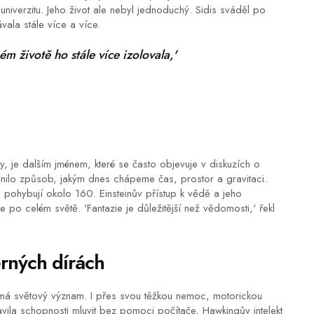
niverzitu. Jeho život ale nebyl jednoduchý. Sidis sváděl po
vala stále více a více.
m životě ho stále více izolovala,'
vity, je dalším jménem, které se často objevuje v diskuzích o
nilo způsob, jakým dnes chápeme čas, prostor a gravitaci.
pohybují okolo 160. Einsteinův přístup k vědě a jeho
 po celém světě. 'Fantazie je důležitější než vědomosti,' řekl
rných dírách
 má světový význam. I přes svou těžkou nemoc, motorickou
vila schopnosti mluvit bez pomoci počítače, Hawkingův intelekt