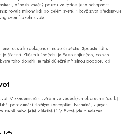
avitaci, přinesly značný pokrok ve fyzice. Jeho schopnost
spirovala miliony lidí po celém světě. 'I když život představuje
ng svou filozofii života.
menat cestu k spokojenosti nebo úspěchu. Spousta lidí s
je šťastná. Klíčem k úspěchu je často najít něco, co vás
yste toho dosáhli. Je také důležité mít silnou podporu od
vot
í život. V akademickém světě a ve vědeckých oborech může být
hlubší porozumění složitým konceptům. Nicméně, v jiných
a stejně nebo ještě důležitější. V životě jde o nalezení