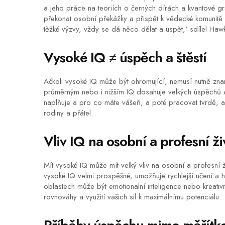
a jeho práce na teoriích o černých dírách a kvantové gr
překonat osobní překážky a přispět k vědecké komunitě in
těžké výzvy, vždy se dá něco dělat a uspět,' sdílel Hawki
Vysoké IQ ≠ úspěch a štěstí
Ačkoli vysoké IQ může být ohromující, nemusí nutně zna
průměrným nebo i nižším IQ dosahuje velkých úspěchů a 
naplňuje a pro co máte vášeň, a poté pracovat tvrdě, ab
rodiny a přátel.
Vliv IQ na osobní a profesní ži
Mít vysoké IQ může mít velký vliv na osobní a profesn
vysoké IQ velmi prospěšné, umožňuje rychlejší učení a 
oblastech může být emotionalní inteligence nebo kreativit
rovnováhy a využití vašich sil k maximálnímu potenciálu.