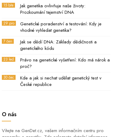
15 bře
Jak genetika ovlivňuje naše životy:
Prozkoumání tajemství DNA
29 pro
Genetické poradenství a testování: Kdy je
vhodné vyhledat genetika?
7 čen
Jak se dědí DNA: Základy dědičnosti a
genetického kódu
23 led
Právo na genetické vyšetření: Kdo má nárok a
proč?
30 čec
Kde a jak si nechat udělat genetický test v
České republice
O nás
Vítejte na GenDet.cz, vašem informačním centru pro