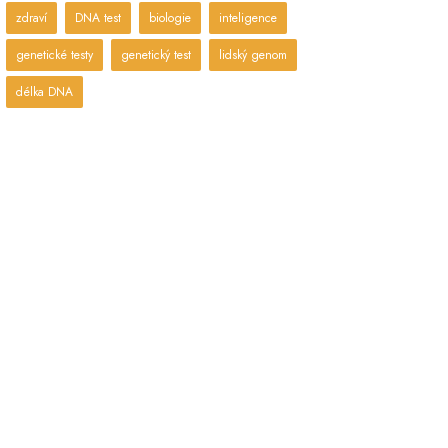
zdraví
DNA test
biologie
inteligence
genetické testy
genetický test
lidský genom
délka DNA