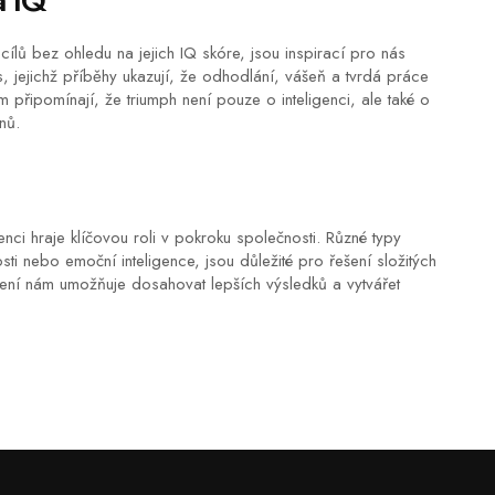
a IQ
lů bez ohledu na jejich IQ skóre, jsou inspirací pro nás
 jejichž příběhy ukazují, že odhodlání, vášeň a tvrdá práce
připomínají, že triumph není pouze o inteligenci, ale také o
nů.
igenci hraje klíčovou roli v pokroku společnosti. Různé typy
osti nebo emoční inteligence, jsou důležité pro řešení složitých
ení nám umožňuje dosahovat lepších výsledků a vytvářet