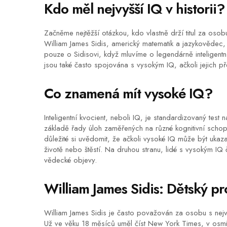
Kdo měl nejvyšší IQ v historii?
Začněme nejtěžší otázkou, kdo vlastně drží titul za osob
William James Sidis, americký matematik a jazykovědec
pouze o Sidisovi, když mluvíme o legendárně inteligentn
jsou také často spojována s vysokým IQ, ačkoli jejich p
Co znamená mít vysoké IQ?
Inteligentní kvocient, neboli IQ, je standardizovaný test 
základě řady úloh zaměřených na různé kognitivní schopn
důležité si uvědomit, že ačkoli vysoké IQ může být ukaz
životě nebo štěstí. Na druhou stranu, lidé s vysokým I
vědecké objevy.
William James Sidis: Dětský p
William James Sidis je často považován za osobu s nejv
Už ve věku 18 měsíců uměl číst New York Times, v osmi l