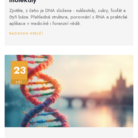
Zjistěte, z čeho je DNA složena - nukleotidy, cukry, fosfát a
čtyři báze. Přehledná struktura, porovnání s RNA a praktické
aplikace v medicíně i forenzní vědě.
RADOVAN KREJČÍ
23
zář