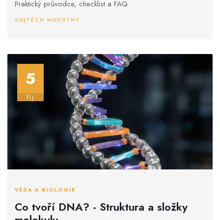
Praktický průvodce, checklist a FAQ.
VOJTĚCH NOVOTNÝ
5
říj
VĚDA A BIOLOGIE
Co tvoří DNA? - Struktura a složky
molekuly