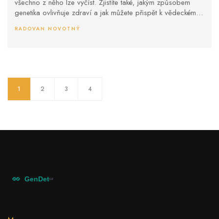
všechno z něho lze vyčíst. Zjistíte také, jakým způsobem
genetika ovlivňuje zdraví a jak můžete přispět k vědeckému
výzkumu.
RADOVAN NOVOTNÝ
1
2
3
4