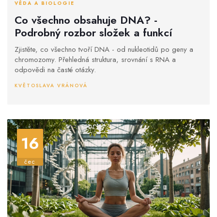
VĚDA A BIOLOGIE
Co všechno obsahuje DNA? -
Podrobný rozbor složek a funkcí
Zjistěte, co všechno tvoří DNA - od nukleotidů po geny a
chromozomy. Přehledná struktura, srovnání s RNA a
odpovědi na časté otázky.
KVĚTOSLAVA VRÁNOVÁ
16
čec