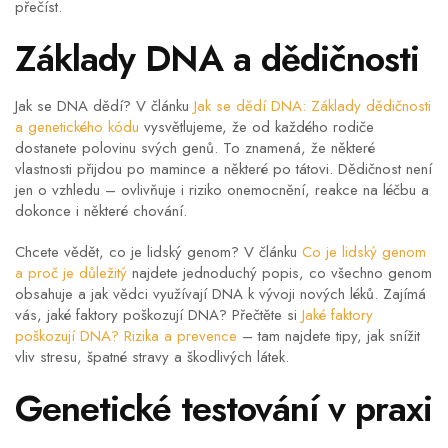
přečíst.
Základy DNA a dědičnosti
Jak se DNA dědí? V článku
Jak se dědí DNA: Základy dědičnosti
a genetického kódu
vysvětlujeme, že od každého rodiče
dostanete polovinu svých genů. To znamená, že některé
vlastnosti přijdou po mamince a některé po tátovi. Dědičnost není
jen o vzhledu – ovlivňuje i riziko onemocnění, reakce na léčbu a
dokonce i některé chování.
Chcete vědět, co je lidský genom? V článku
Co je lidský genom
a proč je důležitý
najdete jednoduchý popis, co všechno genom
obsahuje a jak vědci využívají DNA k vývoji nových léků. Zajímá
vás, jaké faktory poškozují DNA? Přečtěte si
Jaké faktory
poškozují DNA? Rizika a prevence
– tam najdete tipy, jak snížit
vliv stresu, špatné stravy a škodlivých látek.
Genetické testování v praxi