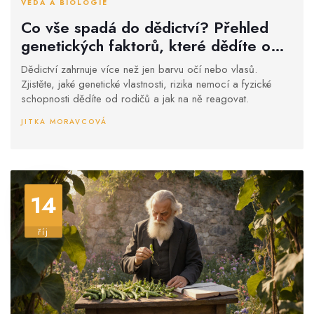
VĚDA A BIOLOGIE
Co vše spadá do dědictví? Přehled
genetických faktorů, které dědíte od
rodičů
Dědictví zahrnuje více než jen barvu očí nebo vlasů.
Zjistěte, jaké genetické vlastnosti, rizika nemocí a fyzické
schopnosti dědíte od rodičů a jak na ně reagovat.
JITKA MORAVCOVÁ
14
říj