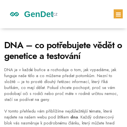
GENETICKÉ DĚDICTVÍ
DNA – co potřebujete vědět o
DĚDICTVÍ DĚTÍ
genetice a testování
GENETICKÝ TEST
PRVNÍ TĚHOTENSKÝ TEST
DNA je v každé buňce a rozhoduje o tom, jak vypadáme, jak
funguje naše tělo a co můžeme předat potomkům. Nezní to
složitě – je to prostě dlouhý řetězec informací, který říká
buňkám, co mají dělat. Pokud chcete pochopit, proč se vám
podobají oči s rodiči nebo proč máte v rodině určitou nemoc,
stačí se podívat na geny.
V tomto přehledu vám přiblížíme nejdůležitější témata, která
najdete na našem webu pod štítkem
dna
. Každý odstavcový
blok vás nasměruje k podrobnému článku, který můžete hned