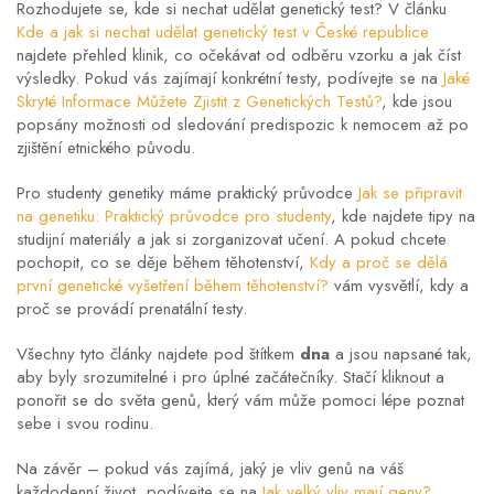
Rozhodujete se, kde si nechat udělat genetický test? V článku
Kde a jak si nechat udělat genetický test v České republice
najdete přehled klinik, co očekávat od odběru vzorku a jak číst
výsledky. Pokud vás zajímají konkrétní testy, podívejte se na
Jaké
Skryté Informace Můžete Zjistit z Genetických Testů?
, kde jsou
popsány možnosti od sledování predispozic k nemocem až po
zjištění etnického původu.
Pro studenty genetiky máme praktický průvodce
Jak se připravit
na genetiku: Praktický průvodce pro studenty
, kde najdete tipy na
studijní materiály a jak si zorganizovat učení. A pokud chcete
pochopit, co se děje během těhotenství,
Kdy a proč se dělá
první genetické vyšetření během těhotenství?
vám vysvětlí, kdy a
proč se provádí prenatální testy.
Všechny tyto články najdete pod štítkem
dna
a jsou napsané tak,
aby byly srozumitelné i pro úplné začátečníky. Stačí kliknout a
ponořit se do světa genů, který vám může pomoci lépe poznat
sebe i svou rodinu.
Na závěr – pokud vás zajímá, jaký je vliv genů na váš
každodenní život, podívejte se na
Jak velký vliv mají geny?