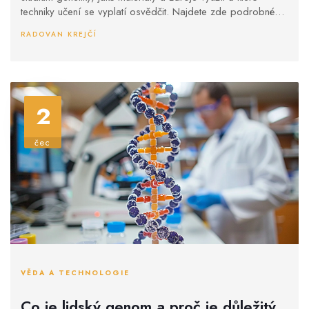
techniky učení se vyplatí osvědčit. Najdete zde podrobné
informace o klíčových tématech a tipy pro zlepšení vašeho
RADOVAN KREJČÍ
studijního úsilí.
2
čec
VĚDA A TECHNOLOGIE
Co je lidský genom a proč je důležitý