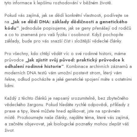
tyto informace k lepšímu rozhodování v běžném životě.
Pokud vás zajímá, jak se dědí konkrétní vlastnosti, podívejte se
na
„Jak se dědí DNA: základy dědičnosti a genetického
kódu“
. Jednoduše popisujeme, jak se geny přenášejí od rodičů
a co to znamená pro vaši fyziku i osobnost. Když pochopíte
základy, bude pro vás snazší číst i složitější vědecké články.
Pro všechny, kdo chtějí vědět víc o své rodinné historii, máme
průvodce
„Jak zjistit svůj původ: praktický průvodce k
odhalení rodinné historie“
. Kombinace archivních záznamů a
moderních DNA testů vám umožní postavit strom, který vám
řekne, odkud pocházíte a jaké genetické spojení máte s ostatními
lidmi.
Každý z těchto článků je napsaný srozumitelně, bez zbytečného
vědeckého žargonu. Pokud hledáte rychlé odpovědi, příklady z
praxe a tipy, které můžete hned aplikovat, jste na správném
místě. Prozkoumejte naše články, najděte téma, které vás zajímá,
a začněte objevovat, jak biologické poznatky mohou zlepšit váš
život.