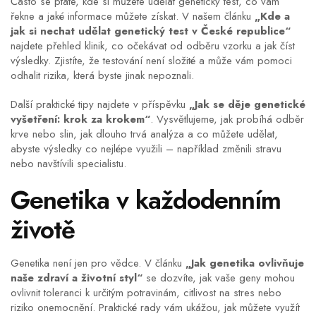
Často se ptáte, kde si můžete udělat genetický test, co vám
řekne a jaké informace můžete získat. V našem článku
„Kde a
jak si nechat udělat genetický test v České republice“
najdete přehled klinik, co očekávat od odběru vzorku a jak číst
výsledky. Zjistíte, že testování není složité a může vám pomoci
odhalit rizika, která byste jinak nepoznali.
Další praktické tipy najdete v příspěvku
„Jak se děje genetické
vyšetření: krok za krokem“
. Vysvětlujeme, jak probíhá odběr
krve nebo slin, jak dlouho trvá analýza a co můžete udělat,
abyste výsledky co nejlépe využili – například změnili stravu
nebo navštívili specialistu.
Genetika v každodenním
životě
Genetika není jen pro vědce. V článku
„Jak genetika ovlivňuje
naše zdraví a životní styl“
se dozvíte, jak vaše geny mohou
ovlivnit toleranci k určitým potravinám, citlivost na stres nebo
riziko onemocnění. Praktické rady vám ukážou, jak můžete využít