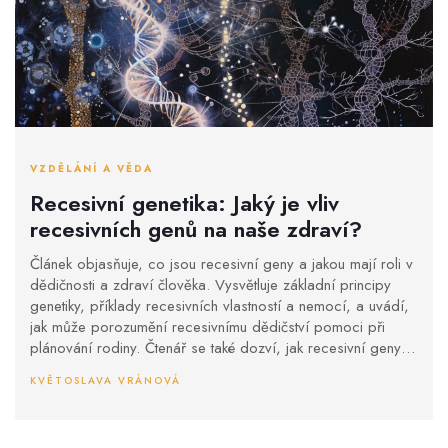
VZDĚLÁNÍ A VĚDA
Recesivní genetika: Jaký je vliv
recesivních genů na naše zdraví?
Článek objasňuje, co jsou recesivní geny a jakou mají roli v
dědičnosti a zdraví člověka. Vysvětluje základní principy
genetiky, příklady recesivních vlastností a nemocí, a uvádí,
jak může porozumění recesivnímu dědičství pomoci při
plánování rodiny. Čtenář se také dozví, jak recesivní geny
interagují s dominantními geny a jaké možnosti genetického
KVĚTOSLAVA VRÁNOVÁ
poradenství existují.