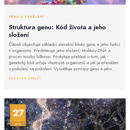
VĚDA A VZDĚLÁNÍ
Struktura genu: Kód života a jeho
složení
Článek objasňuje základní stavební bloky genu a jeho funkci
v organismu. Představuje jeho složení, strukturu DNA a
proces tvorby bílkovin. Poskytuje přehled o tom, jak
genetický kód určuje vlastnosti organismů a jak je přenášen
z pokolení na pokolení. Vysvětluje principy genu a jeho
význam v rámci biologie a genetiky.
RADOVAN KREJČÍ
27
pro