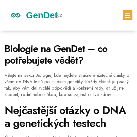
GENETICKÉ DĚDICTVÍ
Biologie na GenDet – co
DĚDICTVÍ DĚTÍ
potřebujete vědět?
GENETICKÝ TEST
PRVNÍ TĚHOTENSKÝ TEST
Vítejte na sekci Biologie, kde najdete stručné a užitečné články o
všem od DNA testů po studium genetiky. Každý článek je psaný
tak, aby vám dal rychlé odpovědi a konkrétní rady, ať už jste
student, rodič nebo někdo, kdo se zajímá o své zdraví.
Nejčastější otázky o DNA
a genetických testech