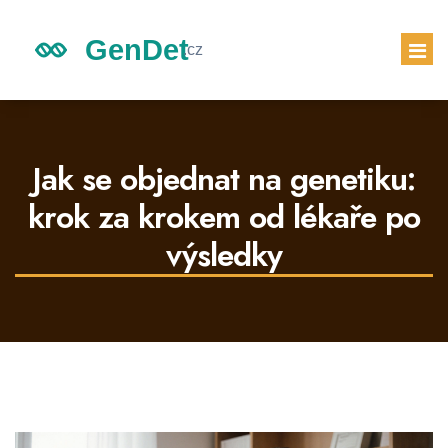
GENETICKÉ DĚDICTVÍ
DĚDICTVÍ DĚTÍ
Jak se objednat na genetiku:
GENETICKÝ TEST
krok za krokem od lékaře po
PRVNÍ TĚHOTENSKÝ TEST
výsledky