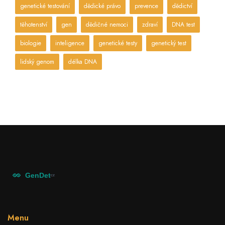
genetické testování
dědické právo
prevence
dědictví
těhotenství
gen
dědičné nemoci
zdraví
DNA test
biologie
inteligence
genetické testy
genetický test
lidský genom
délka DNA
Menu