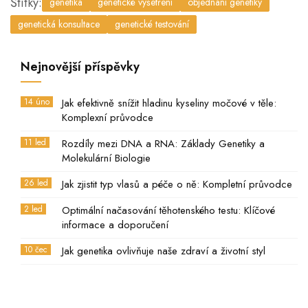
Štítky:
genetika
genetické vyšetření
objednání genetiky
genetická konsultace
genetické testování
Nejnovější příspěvky
14 úno
Jak efektivně snížit hladinu kyseliny močové v těle:
Komplexní průvodce
11 led
Rozdíly mezi DNA a RNA: Základy Genetiky a
Molekulární Biologie
26 led
Jak zjistit typ vlasů a péče o ně: Kompletní průvodce
2 led
Optimální načasování těhotenského testu: Klíčové
informace a doporučení
10 čec
Jak genetika ovlivňuje naše zdraví a životní styl