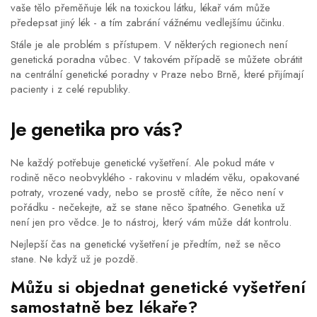
vaše tělo přeměňuje lék na toxickou látku, lékař vám může
předepsat jiný lék - a tím zabrání vážnému vedlejšímu účinku.
Stále je ale problém s přístupem. V některých regionech není
genetická poradna vůbec. V takovém případě se můžete obrátit
na centrální genetické poradny v Praze nebo Brně, které přijímají
pacienty i z celé republiky.
Je genetika pro vás?
Ne každý potřebuje genetické vyšetření. Ale pokud máte v
rodině něco neobvyklého - rakovinu v mladém věku, opakované
potraty, vrozené vady, nebo se prostě cítíte, že něco není v
pořádku - nečekejte, až se stane něco špatného. Genetika už
není jen pro vědce. Je to nástroj, který vám může dát kontrolu.
Nejlepší čas na genetické vyšetření je předtím, než se něco
stane. Ne když už je pozdě.
Můžu si objednat genetické vyšetření
samostatně bez lékaře?