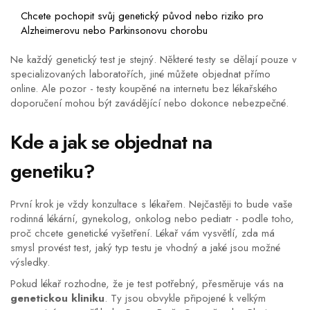
Chcete pochopit svůj genetický původ nebo riziko pro
Alzheimerovu nebo Parkinsonovu chorobu
Ne každý genetický test je stejný. Některé testy se dělají pouze v
specializovaných laboratořích, jiné můžete objednat přímo
online. Ale pozor - testy koupěné na internetu bez lékařského
doporučení mohou být zavádějící nebo dokonce nebezpečné.
Kde a jak se objednat na
genetiku?
První krok je vždy konzultace s lékařem. Nejčastěji to bude vaše
rodinná lékární, gynekolog, onkolog nebo pediatr - podle toho,
proč chcete genetické vyšetření. Lékař vám vysvětlí, zda má
smysl provést test, jaký typ testu je vhodný a jaké jsou možné
výsledky.
Pokud lékař rozhodne, že je test potřebný, přesměruje vás na
genetickou kliniku
. Ty jsou obvykle připojené k velkým