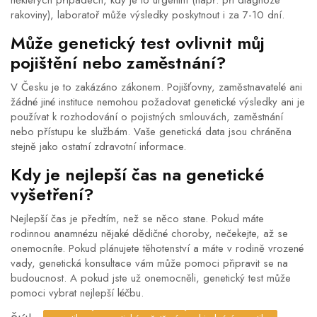
některých případech, kdy je to urgentní (např. při diagnóze
rakoviny), laboratoř může výsledky poskytnout i za 7-10 dní.
Může genetický test ovlivnit můj
pojištění nebo zaměstnání?
V Česku je to zakázáno zákonem. Pojišťovny, zaměstnavatelé ani
žádné jiné instituce nemohou požadovat genetické výsledky ani je
používat k rozhodování o pojistných smlouvách, zaměstnání
nebo přístupu ke službám. Vaše genetická data jsou chráněna
stejně jako ostatní zdravotní informace.
Kdy je nejlepší čas na genetické
vyšetření?
Nejlepší čas je předtím, než se něco stane. Pokud máte
rodinnou anamnézu nějaké dědičné choroby, nečekejte, až se
onemocníte. Pokud plánujete těhotenství a máte v rodině vrozené
vady, genetická konsultace vám může pomoci připravit se na
budoucnost. A pokud jste už onemocněli, genetický test může
pomoci vybrat nejlepší léčbu.