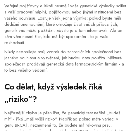
Veřejné pojišťovny a lékaři nesmějí vaše genetické výsledky sdílet
s vaší pracovní náplní, pojišťovnou nebo jinými institucemi bez
vašeho souhlasu. Existuje však jedna výjimka: pokud byste měli
dědičné onemocnění, které ohrožuje život vašich příbuzných,
genetik vás může požádat, abyste je o tom informovali. Ale on
sám vám nesmí říct, kdo má být upozorněn - to je vaše
rozhodnutí.
Nikdy neposílejte svůj vzorek do zahraničních společností bez
jasného souhlasu a vysvětlení, jak budou data použita. Některé
společnosti prodávají genetická data farmaceutickým firmám - a
to bez vašeho vědomí.
Co dělat, když výsledek říká
„riziko“?
Nejčastější chyba je přehlížet, že genetický test neříká „budeš
mít“ - říká „máš vyšší riziko“. Například pokud máte variaci v
genu BRCA1, neznamená to, že budete mít rakovinu prsu.