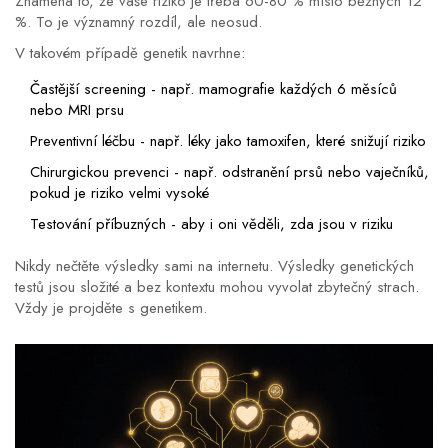
Znamená to, že vaše riziko je třeba 60-80 % místo běžných 12
%. To je významný rozdíl, ale neosud.
V takovém případě genetik navrhne:
Častější screening - např. mamografie každých 6 měsíců
nebo MRI prsu
Preventivní léčbu - např. léky jako tamoxifen, které snižují riziko
Chirurgickou prevenci - např. odstranění prsů nebo vaječníků,
pokud je riziko velmi vysoké
Testování příbuzných - aby i oni věděli, zda jsou v riziku
Nikdy nečtěte výsledky sami na internetu. Výsledky genetických
testů jsou složité a bez kontextu mohou vyvolat zbytečný strach.
Vždy je projděte s genetikem.