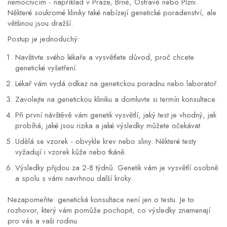
nemocnicím - například v Praze, Brně, Ostravě nebo Plzni.
Některé soukromé kliniky také nabízejí genetické poradenství, ale
většinou jsou dražší.
Postup je jednoduchý:
Navštivte svého lékaře a vysvětlete důvod, proč chcete
genetické vyšetření.
Lékař vám vydá odkaz na genetickou poradnu nebo laboratoř.
Zavolejte na genetickou kliniku a domluvte si termín konsultace.
Při první návštěvě vám genetik vysvětlí, jaký test je vhodný, jak
probíhá, jaké jsou rizika a jaké výsledky můžete očekávat.
Udělá se vzorek - obvykle krev nebo sliny. Některé testy
vyžadují i vzorek kůže nebo tkáně.
Výsledky přijdou za 2-8 týdnů. Genetik vám je vysvětlí osobně
a spolu s vámi navrhnou další kroky.
Nezapomeňte: genetická konsultace není jen o testu. Je to
rozhovor, který vám pomůže pochopit, co výsledky znamenají
pro vás a vaši rodinu.