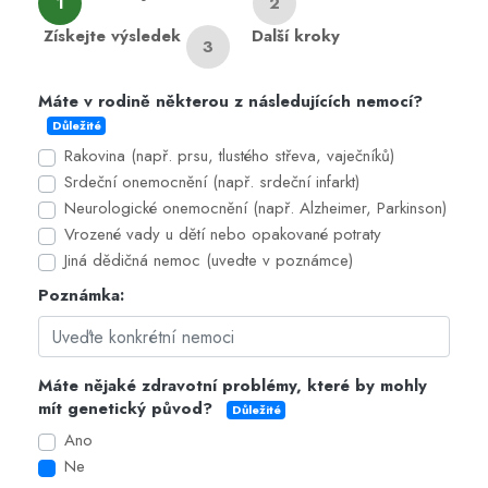
1
2
Získejte výsledek
Další kroky
3
Máte v rodině některou z následujících nemocí?
Důležité
Rakovina (např. prsu, tlustého střeva, vaječníků)
Srdeční onemocnění (např. srdeční infarkt)
Neurologické onemocnění (např. Alzheimer, Parkinson)
Vrozené vady u dětí nebo opakované potraty
Jiná dědičná nemoc (uvedte v poznámce)
Poznámka:
Máte nějaké zdravotní problémy, které by mohly
mít genetický původ?
Důležité
Ano
Ne