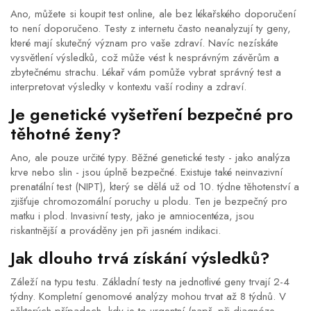
Ano, můžete si koupit test online, ale bez lékařského doporučení
to není doporučeno. Testy z internetu často neanalyzují ty geny,
které mají skutečný význam pro vaše zdraví. Navíc nezískáte
vysvětlení výsledků, což může vést k nesprávným závěrům a
zbytečnému strachu. Lékař vám pomůže vybrat správný test a
interpretovat výsledky v kontextu vaší rodiny a zdraví.
Je genetické vyšetření bezpečné pro
těhotné ženy?
Ano, ale pouze určité typy. Běžné genetické testy - jako analýza
krve nebo slin - jsou úplně bezpečné. Existuje také neinvazivní
prenatální test (NIPT), který se dělá už od 10. týdne těhotenství a
zjišťuje chromozomální poruchy u plodu. Ten je bezpečný pro
matku i plod. Invasivní testy, jako je amniocentéza, jsou
riskantnější a prováděny jen při jasném indikaci.
Jak dlouho trvá získání výsledků?
Záleží na typu testu. Základní testy na jednotlivé geny trvají 2-4
týdny. Kompletní genomové analýzy mohou trvat až 8 týdnů. V