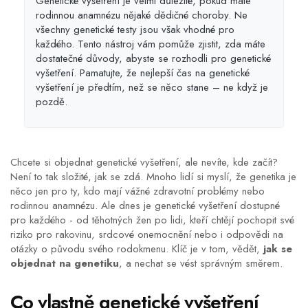
Genetické vyšetření je velmi důležité, pokud máte
rodinnou anamnézu nějaké dědičné choroby. Ne
všechny genetické testy jsou však vhodné pro
každého. Tento nástroj vám pomůže zjistit, zda máte
dostatečné důvody, abyste se rozhodli pro genetické
vyšetření. Pamatujte, že nejlepší čas na genetické
vyšetření je předtím, než se něco stane – ne když je
pozdě.
Chcete si objednat genetické vyšetření, ale nevíte, kde začít?
Není to tak složité, jak se zdá. Mnoho lidí si myslí, že genetika je
něco jen pro ty, kdo mají vážné zdravotní problémy nebo
rodinnou anamnézu. Ale dnes je genetické vyšetření dostupné
pro každého - od těhotných žen po lidi, kteří chtějí pochopit své
riziko pro rakovinu, srdcové onemocnění nebo i odpovědi na
otázky o původu svého rodokmenu. Klíč je v tom, vědět,
jak se
objednat na genetiku
, a nechat se vést správným směrem.
Co vlastně genetické vyšetření