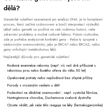
dělá?
Genetické vyšetření neznamená jen analýzu DNA. Je to komplexní
proces, který začíná rozhovorem a končí interpretací výsledků.
Lékař nebo genetik se podívá na vaši rodinnou historii, vaše
zdravotní problémy a možné rizikové faktory. Potom rozhodne,
zda je potřeba analyzovat konkrétní geny - třeba ty spojené s
nádorovými onemocněními, jako je BRCA1 nebo BRCA2, nebo
geny ovlivňující metabolismus léků.
Nejčastější důvody pro genetické vyšetření:
Rodinná anamnéza rakoviny (např. víc než dvě příbuzné s
rakovinou prsu nebo tlustého střeva do věku 50 let)
Opakované potraty nebo neplodnost bez zřejmé příčiny
Porody s vrozenými vadami u dětí
Podezření na dědičné onemocnění - např. cystická fibróza,
Huntingtonova choroba, Duchennova svalová dystrofie
Chcete vědět, jak vaše tělo reaguje na léky (farmakogenomika)