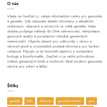
O nás
Vítejte na GenDet.cz, vašem informačním centru pro genomiku
a genetiku. Zde naleznete detailní informace o aktuálních
výzkumech, objevech a inovacích ve světě genetiky. Naše
stránka poskytuje náhledy do DNA sekvenování, interpretace
genových analýz a poradenství ohledně genetických
onemocnění. Objevte zázemí pro odborníky v oboru a
zároveň jasně a srozumitelně podané informace pro laickou
veřejnost. Připojte se ke komunitě zájemců o molekulární
biologii a bioinformatiku. GenDet.cz je vaším průvodcem
světem genetických kódů a možností, které moderní genomika
otevírá pro zdraví a léčbu.
Štítky
genetika
DNA
dědičnost
genetické vyšetření
geny