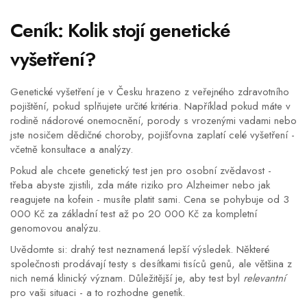
Ceník: Kolik stojí genetické
vyšetření?
Genetické vyšetření je v Česku hrazeno z veřejného zdravotního
pojištění, pokud splňujete určité kritéria. Například pokud máte v
rodině nádorové onemocnění, porody s vrozenými vadami nebo
jste nosičem dědičné choroby, pojišťovna zaplatí celé vyšetření -
včetně konsultace a analýzy.
Pokud ale chcete genetický test jen pro osobní zvědavost -
třeba abyste zjistili, zda máte riziko pro Alzheimer nebo jak
reagujete na kofein - musíte platit sami. Cena se pohybuje od 3
000 Kč za základní test až po 20 000 Kč za kompletní
genomovou analýzu.
Uvědomte si: drahý test neznamená lepší výsledek. Některé
společnosti prodávají testy s desítkami tisíců genů, ale většina z
nich nemá klinický význam. Důležitější je, aby test byl
relevantní
pro vaši situaci - a to rozhodne genetik.