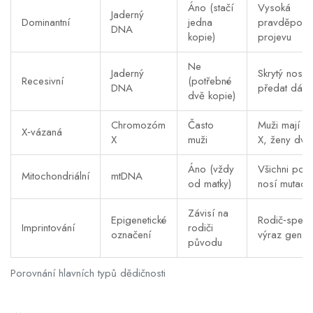
Áno (stačí
Vysoká
Jaderný
Dominantní
jedna
pravděpodo
DNA
kopie)
projevu
Ne
Jaderný
Skrytý nosi
Recesivní
(potřebné
DNA
předat dál
dvě kopie)
Chromozóm
Často
Muži mají je
X‑vázaná
X
muži
X, ženy dva
Áno (vždy
Všichni pot
Mitochondriální
mtDNA
od matky)
nosí mutaci
Závisí na
Epigenetické
Rodič‑specif
Imprintování
rodiči
označení
výraz genů
původu
Porovnání hlavních typů dědičnosti