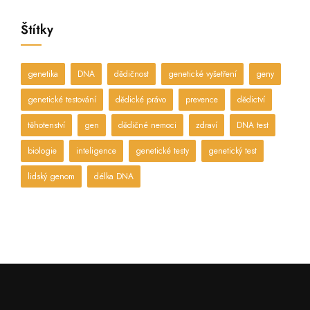
Štítky
genetika
DNA
dědičnost
genetické vyšetření
geny
genetické testování
dědické právo
prevence
dědictví
těhotenství
gen
dědičné nemoci
zdraví
DNA test
biologie
inteligence
genetické testy
genetický test
lidský genom
délka DNA