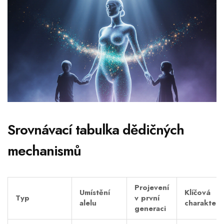
Srovnávací tabulka dědičných
mechanismů
Projevení
Umístění
Klíčová
Typ
v první
alelu
charakteris
generaci