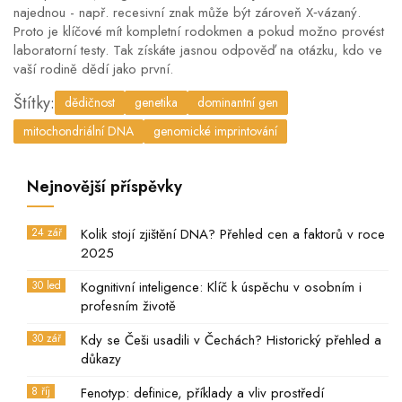
najednou - např. recesivní znak může být zároveň X‑vázaný.
Proto je klíčové mít kompletní rodokmen a pokud možno provést
laboratorní testy. Tak získáte jasnou odpověď na otázku, kdo ve
vaší rodině dědí jako první.
Štítky:
dědičnost
genetika
dominantní gen
mitochondriální DNA
genomické imprintování
Nejnovější příspěvky
24 zář
Kolik stojí zjištění DNA? Přehled cen a faktorů v roce
2025
30 led
Kognitivní inteligence: Klíč k úspěchu v osobním i
profesním životě
30 zář
Kdy se Češi usadili v Čechách? Historický přehled a
důkazy
8 říj
Fenotyp: definice, příklady a vliv prostředí