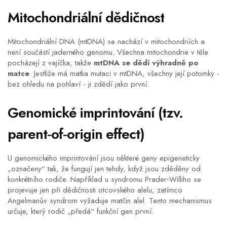
Mitochondriální dědičnost
Mitochondriální DNA
(mtDNA) se nachází v mitochondriích a
není součástí jaderného genomu. Všechna mitochondrie v těle
pocházejí z vajíčka, takže
mtDNA se dědí výhradně po
matce
. Jestliže má matka mutaci v mtDNA, všechny její potomky -
bez ohledu na pohlaví - ji zdědí jako první.
Genomické imprintování (tzv.
parent‑of‑origin effect)
U
genomického imprintování
jsou některé geny epigeneticky
„označeny“ tak, že fungují jen tehdy, když jsou zděděny od
konkrétního rodiče. Například u syndromu Prader‑Williho se
projevuje jen při dědičnosti otcovského alelu, zatímco
Angelmanův syndrom vyžaduje matčin alel. Tento mechanismus
určuje, který rodič „předá“ funkční gen první.