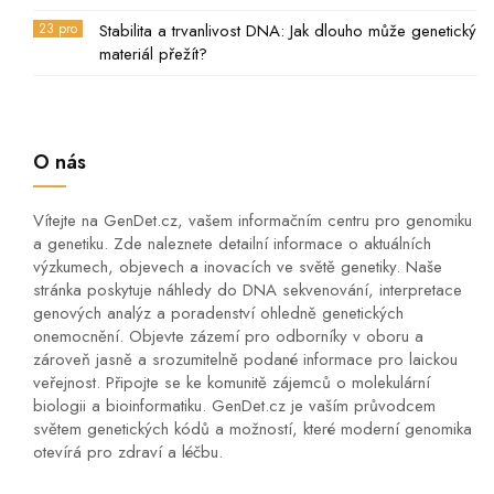
23 pro
Stabilita a trvanlivost DNA: Jak dlouho může genetický
materiál přežít?
O nás
Vítejte na GenDet.cz, vašem informačním centru pro genomiku
a genetiku. Zde naleznete detailní informace o aktuálních
výzkumech, objevech a inovacích ve světě genetiky. Naše
stránka poskytuje náhledy do DNA sekvenování, interpretace
genových analýz a poradenství ohledně genetických
onemocnění. Objevte zázemí pro odborníky v oboru a
zároveň jasně a srozumitelně podané informace pro laickou
veřejnost. Připojte se ke komunitě zájemců o molekulární
biologii a bioinformatiku. GenDet.cz je vaším průvodcem
světem genetických kódů a možností, které moderní genomika
otevírá pro zdraví a léčbu.