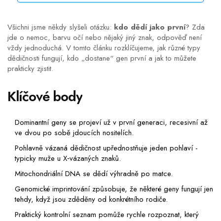
Všichni jsme někdy slyšeli otázku:
kdo dědí jako první
? Zda
jde o nemoc, barvu očí nebo nějaký jiný znak, odpověď není
vždy jednoduchá. V tomto článku rozklíčujeme, jak různé typy
dědičnosti fungují, kdo „dostane“ gen první a jak to můžete
prakticky zjistit.
Klíčové body
Dominantní geny se projeví už v první generaci, recesivní až
ve dvou po sobě jdoucích nositelích.
Pohlavně vázaná dědičnost upřednostňuje jeden pohlaví -
typicky muže u X‑vázaných znaků.
Mitochondriální DNA se dědí výhradně po matce.
Genomické imprintování způsobuje, že některé geny fungují jen
tehdy, když jsou zděděny od konkrétního rodiče.
Praktický kontrolní seznam pomůže rychle rozpoznat, který