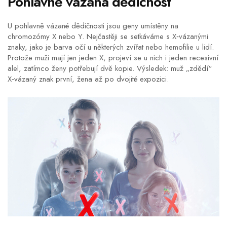
Pohlavně vázaná dědičnost
U
pohlavně vázané dědičnosti
jsou geny umístěny na
chromozómy X nebo Y. Nejčastěji se setkáváme s X‑vázanými
znaky, jako je barva očí u některých zvířat nebo hemofilie u lidí.
Protože muži mají jen jeden X, projeví se u nich i jeden recesivní
alel, zatímco ženy potřebují dvě kopie. Výsledek: muž „zdědí“
X‑vázaný znak první, žena až po dvojité expozici.