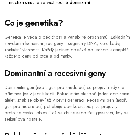
mechanismus je ve vaší rodině dominantní.
Co je
genetika
?
Genetika
je věda o dědičnosti a variabilitě organismů. Základním
stavebním kamenem jsou geny - segmenty DNA, které kódují
konkrétní vlastnosti. Každý jedinec dostává po jednom exempláři
každého genu od otce a od matky.
Dominantní a recesivní geny
Dominantní gen
(např. gen pro hnědé oči) se projeví i když je
přítomen jen v jedné kopii. Pokud máte alespoň jeden dominantní
alelet, znak se objeví už v první generaci.
Recesivní gen
(např.
gen pro modré oči) potřebuje obě kopie, aby se projevily -
proto se často „objeví“ až ve druhé nebo třetí generaci, kdy se
setkají dva nositelé.