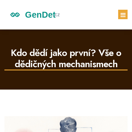
GENETICKÉ DĚDICTVÍ
DĚDICTVÍ DĚTÍ
Kdo dědí jako první? Vše o
GENETICKÝ TEST
dědičných mechanismech
PRVNÍ TĚHOTENSKÝ TEST