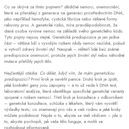
Co se skrývá za tímto pojmem?
dědičné nemoci
,
onemocnění,
která se přenášejí z generace na generaci prostřednictvím DNA,
jako například hemofylie, cystická fibróza nebo některé formy
rakoviny prsu
. A
genetické riziko
,
míra pravděpodobnosti, že
daná osoba vyvinne nemoc na základě svého genetického kódu
.
Tyto pojmy nejsou stejné. Genetická predispozice je jen jedna
část – většina lidí s vysokým rizikem nikdy nemoc nezíská, pokud
si vytvoří zdravý životní styl. Naopak – někteří lidé bez známé
predispozice onemocní, protože jejich životní styl nebo náhodné
mutace přetížily jejich tělo.
Nejčastější otázka:
Co dělat, když vím, že mám genetickou
predispozici?
První krok je nevěřit panice. Druhý krok je zjistit,
jaké konkrétní geny jsou zapojeny – a to už vede k
DNA test
,
laboratorní analýza, která identifikuje specifické genetické varianty
spojené s rizikem nemocí
. Třetí krok je konzultace s odborníkem
–
genetická konzultace
,
schůzka s lékařem, který vám vysvětlí
výsledky testu, co znamenají pro vás a vaši rodinu a jaké kroky
můžete podniknout
. Nejde o to, abyste se stali vědcem – jde o
to, abyste pochopili, jak vaše tělo funguje, a mohli se
rozhodnout informovaně.