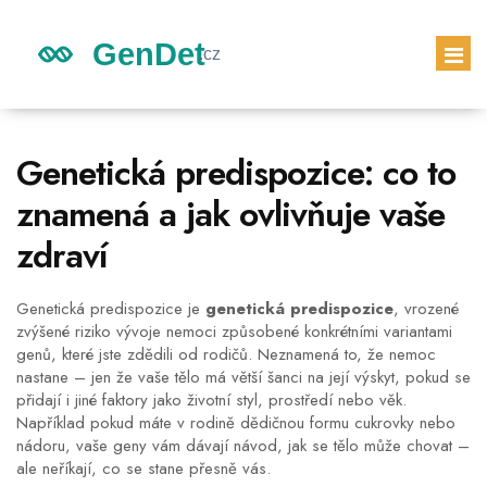
GENETICKÉ DĚDICTVÍ
Genetická predispozice: co to
DĚDICTVÍ DĚTÍ
znamená a jak ovlivňuje vaše
GENETICKÝ TEST
zdraví
PRVNÍ TĚHOTENSKÝ TEST
Genetická predispozice je
genetická predispozice
,
vrozené
zvýšené riziko vývoje nemoci způsobené konkrétními variantami
genů, které jste zdědili od rodičů
. Neznamená to, že nemoc
nastane – jen že vaše tělo má větší šanci na její výskyt, pokud se
přidají i jiné faktory jako životní styl, prostředí nebo věk.
Například pokud máte v rodině dědičnou formu cukrovky nebo
nádoru, vaše geny vám dávají návod, jak se tělo může chovat –
ale neříkají, co se stane přesně vás.