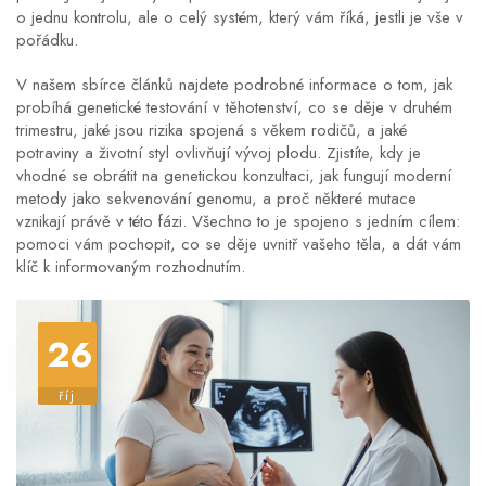
o jednu kontrolu, ale o celý systém, který vám říká, jestli je vše v
pořádku.
V našem sbírce článků najdete podrobné informace o tom, jak
probíhá genetické testování v těhotenství, co se děje v druhém
trimestru, jaké jsou rizika spojená s věkem rodičů, a jaké
potraviny a životní styl ovlivňují vývoj plodu. Zjistíte, kdy je
vhodné se obrátit na genetickou konzultaci, jak fungují moderní
metody jako sekvenování genomu, a proč některé mutace
vznikají právě v této fázi. Všechno to je spojeno s jedním cílem:
pomoci vám pochopit, co se děje uvnitř vašeho těla, a dát vám
klíč k informovaným rozhodnutím.
26
říj