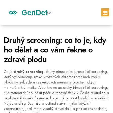
GENETICKÉ DĚDICTVÍ
Druhý screening: co to je, kdy
DĚDICTVÍ DĚTÍ
ho dělat a co vám řekne o
GENETICKÝ TEST
zdraví plodu
PRVNÍ TĚHOTENSKÝ TEST
Co je
druhý screening
,
druhý trimestrální prenatální screening,
který vyhodnocuje riziko vrozených chromozomálních vad u
plodu na základě ultrazvukových měření a biochemických
markerů v krvi matky
. Also known as
druhý trimestrální screening
,
it je standardní součástí péče o těhotné ženy v České republice a
poskytuje klíčové informace, které mohou vést k dalšímu vyšetření.
Nejde o diagnózu, ale o odhad rizika – jako když si
zkontrolujete, jestli máte vysoký krevní tlak, a pak se rozhodnete,