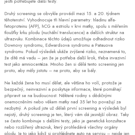
jestli potřebujete další testy.
Druhý screening se obvykle provádí mezi 15. a 20. týdnem
těhotenství. Vyhodnocuje tři hlavní parametry: hladinu alfa-
fetoproteinu (AFP), hCG a estriolu v krvi matky, spolu s měřením
tloušťky krku plodu (nuchální translucence) a dalších struktur na
ultrazvuku. Kombinace těchto údajů umožňuje odhadnout riziko
Downovy syndromu, Edwardsova syndromu a Patauova
syndromu. Pokud výsledek ukáže zvýšené riziko, neznamená to,
že dítě má vadu – jen že je potřeba další krok, třeba invazivní
test jako amniocentéza. Mnoho žen si dělá tento screening jen
proto, aby měly jistotu – ne proto, aby se bály.
Ne každá žena ho musí dělat, ale většina ho volí, protože je
bezpečný, neinvazivní a poskytuje informace, které pomáhají
připravit se na budoucnost. Některé rodiny s dědičnými
onemocněními nebo věkem matky nad 35 let ho považují za
nezbytný. A pokud jste už dělali první screening a výsledek byl
nejistý, druhý screening je ten, který vám dá jasnější obraz. Taky
se často kombinuje s dalšími testy, jako je genetická konzultace
nebo rozšířený ultrazvuk, který prohledává všechny orgány
plodu. Je to jako když si prohlédnete auto na servisu – nejde jen