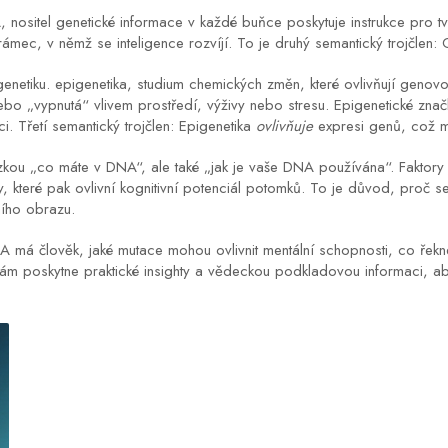
A
,
nositel genetické informace v každé buňce
poskytuje instrukce pro tv
rámec, v němž se inteligence rozvíjí. To je druhý semantický trojčlen:
enetiku.
epigenetika
,
studium chemických změn, které ovlivňují geno
ebo „vypnutá“ vlivem prostředí, výživy nebo stresu. Epigenetické zna
i. Třetí semantický trojčlen: Epigenetika
ovlivňuje
expresi genů, což mů
ázkou „co máte v DNA“, ale také „jak je vaše DNA používána“. Faktory
teré pak ovlivní kognitivní potenciál potomků. To je důvod, proč se v
ního obrazu.
NA má člověk, jaké mutace mohou ovlivnit mentální schopnosti, co řekne 
ám poskytne praktické insighty a vědeckou podkladovou informaci, aby