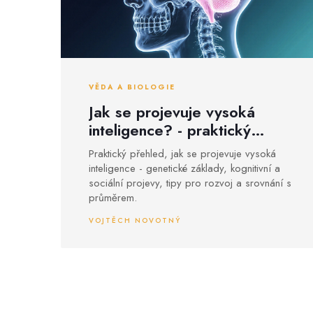
VĚDA A BIOLOGIE
Jak se projevuje vysoká
inteligence? - praktický
přehled
Praktický přehled, jak se projevuje vysoká
inteligence - genetické základy, kognitivní a
sociální projevy, tipy pro rozvoj a srovnání s
průměrem.
VOJTĚCH NOVOTNÝ