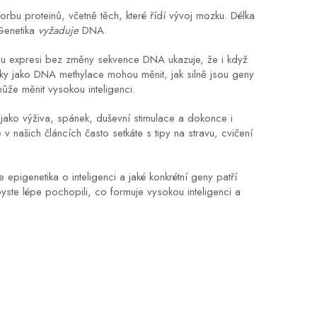
orbu proteinů, včetně těch, které řídí vývoj mozku. Délka
 Genetika
vyžaduje
DNA.
vou expresi bez změny sekvence DNA
ukazuje, že i když
čky jako DNA methylace mohou měnit, jak silně jsou geny
že měnit vysokou inteligenci.
 jako výživa, spánek, duševní stimulace a dokonce i
 našich článcích často setkáte s tipy na stravu, cvičení
epigenetika o inteligenci a jaké konkrétní geny patří
ste lépe pochopili, co formuje vysokou inteligenci a