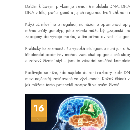
Dalším klíčovým prvkem je samotná molekula DNA.
DN
DNA v těle, počet genů a jejich regulace tvoří základní 
Když už mluvíme o regulaci, nemůžeme opomenout epig
máme určitý genotyp, jeho aktivita může být „zapnutá“ n
zapojeny do vývoje mozku, a tím přímo ovlivnit inteligenc
Prakticky to znamená, že vysoká inteligence není jen ot
těhotenské podmínky mohou zanechat epigenetické stopy, k
a zdravý životní styl – jsou to zásadní součásti komplet
Podívejte se níže, kde najdete detailní rozbory: kolik D
mezi nejčastěji zmiňované ve výzkumech. Každý článek v
jak můžete tento potenciál podpořit ve svém životě.
16
říj