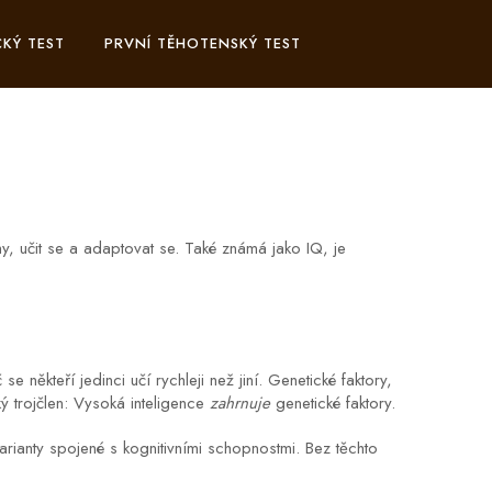
KÝ TEST
PRVNÍ TĚHOTENSKÝ TEST
y, učit se a adaptovat se
. Také známá jako
IQ
, je
někteří jedinci učí rychleji než jiní. Genetické faktory,
ý trojčlen: Vysoká inteligence
zahrnuje
genetické faktory.
rianty spojené s kognitivními schopnostmi. Bez těchto