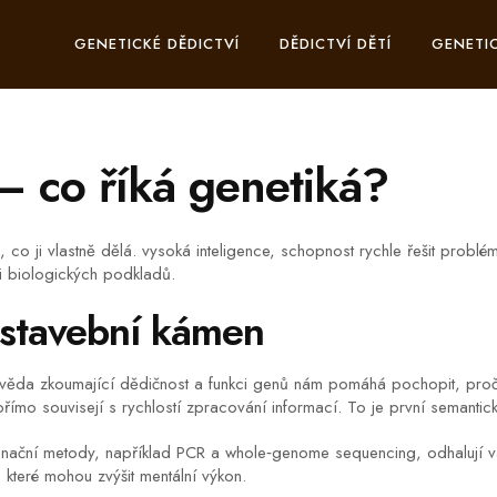
GENETICKÉ DĚDICTVÍ
DĚDICTVÍ DĚTÍ
GENETIC
– co říká genetiká?
, co ji vlastně dělá.
vysoká inteligence
,
schopnost rychle řešit problém
 i biologických podkladů.
 stavební kámen
věda zkoumající dědičnost a funkci genů
nám pomáhá pochopit, proč se 
římo souvisejí s rychlostí zpracování informací. To je první semantick
venační metody, například PCR a whole‑genome sequencing, odhalují va
, které mohou zvýšit mentální výkon.