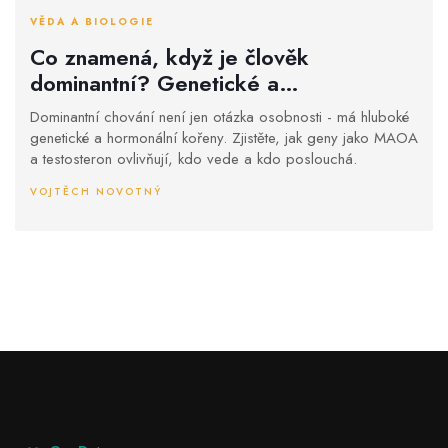
VĚDA A BIOLOGIE
Co znamená, když je člověk
dominantní? Genetické a
psychologické základy dominance
Dominantní chování není jen otázka osobnosti - má hluboké
genetické a hormonální kořeny. Zjistěte, jak geny jako MAOA
a testosteron ovlivňují, kdo vede a kdo poslouchá.
VOJTĚCH NOVOTNÝ