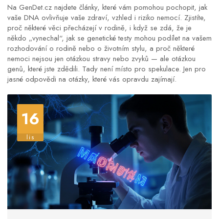
Na GenDet.cz najdete články, které vám pomohou pochopit, jak
vaše DNA ovlivňuje vaše zdraví, vzhled i riziko nemocí. Zjistíte,
proč některé věci přecházejí v rodině, i když se zdá, že je
někdo „vynechal“, jak se genetické testy mohou podílet na vašem
rozhodování o rodině nebo o životním stylu, a proč některé
nemoci nejsou jen otázkou stravy nebo zvyků — ale otázkou
genů, které jste zdědili. Tady není místo pro spekulace. Jen pro
jasné odpovědi na otázky, které vás opravdu zajímají.
16
lis