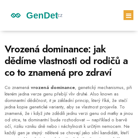
GENETICKÉ DĚDICTVÍ
Vrozená dominance: jak
DĚDICTVÍ DĚTÍ
dědíme vlastnosti od rodičů a
GENETICKÝ TEST
co to znamená pro zdraví
PRVNÍ TĚHOTENSKÝ TEST
Co znamená
vrozená dominance
,
genetický mechanismus, při
kterém jedna verze genu přebíjí vliv druhé
. Also known as
dominantní dědičnost
, it
je základní princip, který říká, že stačí
jedna kopie genetické varianty, aby se vlastnost projevila
.
To
znamená, že i když jste zdědili jednu verzi genu od matky a jinou
od otce, ta dominantní bude rozhodovat — například o barvě
očí, riziku vzniku dně nebo i náchylnosti k určitým nemocem. Ne
každý gen je stejný: některé se chovají jako silní kandidáti, kteří