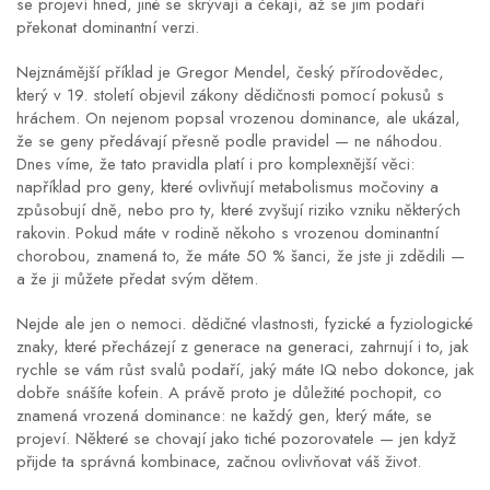
se projeví hned, jiné se skrývají a čekají, až se jim podaří
překonat dominantní verzi.
Nejznámější příklad je
Gregor Mendel
,
český přírodovědec,
který v 19. století objevil zákony dědičnosti pomocí pokusů s
hráchem
. On nejenom popsal vrozenou dominance, ale ukázal,
že se geny předávají přesně podle pravidel — ne náhodou.
Dnes víme, že tato pravidla platí i pro komplexnější věci:
například pro geny, které ovlivňují metabolismus močoviny a
způsobují dně, nebo pro ty, které zvyšují riziko vzniku některých
rakovin. Pokud máte v rodině někoho s vrozenou dominantní
chorobou, znamená to, že máte 50 % šanci, že jste ji zdědili —
a že ji můžete předat svým dětem.
Nejde ale jen o nemoci.
dědičné vlastnosti
,
fyzické a fyziologické
znaky, které přecházejí z generace na generaci
, zahrnují i to, jak
rychle se vám růst svalů podaří, jaký máte IQ nebo dokonce, jak
dobře snášíte kofein. A právě proto je důležité pochopit, co
znamená vrozená dominance: ne každý gen, který máte, se
projeví. Některé se chovají jako tiché pozorovatele — jen když
přijde ta správná kombinace, začnou ovlivňovat váš život.