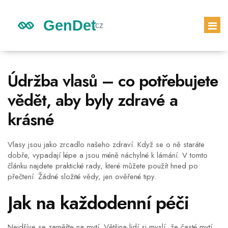
GENETICKÉ DĚDICTVÍ
Údržba vlasů – co potřebujete
DĚDICTVÍ DĚTÍ
vědět, aby byly zdravé a
GENETICKÝ TEST
krásné
PRVNÍ TĚHOTENSKÝ TEST
Vlasy jsou jako zrcadlo našeho zdraví. Když se o ně staráte
dobře, vypadají lépe a jsou méně náchylné k lámání. V tomto
článku najdete praktické rady, které můžete použít hned po
přečtení. Žádné složité vědy, jen ověřené tipy.
Jak na každodenní péči
Nejdříve se zaměřte na mytí. Většina lidí si myslí, že časté mytí