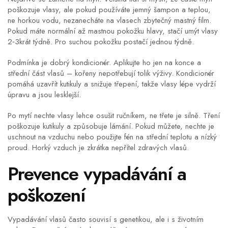
poškozuje vlasy, ale pokud používáte jemný šampon a teplou,
ne horkou vodu, nezanecháte na vlasech zbytečný mastný film.
Pokud máte normální až mastnou pokožku hlavy, stačí umýt vlasy
2‑3krát týdně. Pro suchou pokožku postačí jednou týdně.
Podmínka je dobrý kondicionér. Aplikujte ho jen na konce a
střední část vlasů – kořeny nepotřebují tolik výživy. Kondicionér
pomáhá uzavřít kutikuly a snižuje třepení, takže vlasy lépe vydrží
úpravu a jsou lesklejší.
Po mytí nechte vlasy lehce osušit ručníkem, ne třete je silně. Tření
poškozuje kutikuly a způsobuje lámání. Pokud můžete, nechte je
uschnout na vzduchu nebo použijte fén na střední teplotu a nízký
proud. Horký vzduch je zkrátka nepřítel zdravých vlasů.
Prevence vypadávání a
poškození
Vypadávání vlasů často souvisí s genetikou, ale i s životním