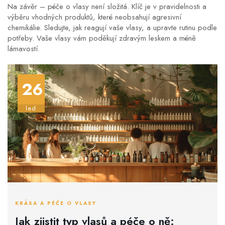
Na závěr – péče o vlasy není složitá. Klíč je v pravidelnosti a
výběru vhodných produktů, které neobsahují agresivní
chemikálie. Sledujte, jak reagují vaše vlasy, a upravte rutinu podle
potřeby. Vaše vlasy vám poděkují zdravým leskem a méně
lámavostí.
26
led
KRÁSA A PÉČE O VLASY
Jak zjistit typ vlasů a péče o ně: