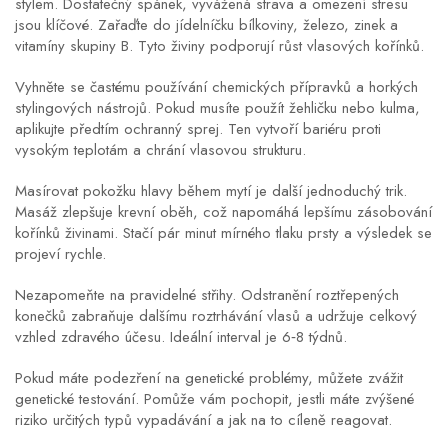
stylem. Dostatečný spánek, vyvážená strava a omezení stresu
jsou klíčové. Zařaďte do jídelníčku bílkoviny, železo, zinek a
vitamíny skupiny B. Tyto živiny podporují růst vlasových kořínků.
Vyhněte se častému používání chemických přípravků a horkých
stylingových nástrojů. Pokud musíte použít žehličku nebo kulma,
aplikujte předtím ochranný sprej. Ten vytvoří bariéru proti
vysokým teplotám a chrání vlasovou strukturu.
Masírovat pokožku hlavy během mytí je další jednoduchý trik.
Masáž zlepšuje krevní oběh, což napomáhá lepšímu zásobování
kořínků živinami. Stačí pár minut mírného tlaku prsty a výsledek se
projeví rychle.
Nezapomeňte na pravidelné střihy. Odstranění roztřepených
konečků zabraňuje dalšímu roztrhávání vlasů a udržuje celkový
vzhled zdravého účesu. Ideální interval je 6‑8 týdnů.
Pokud máte podezření na genetické problémy, můžete zvážit
genetické testování. Pomůže vám pochopit, jestli máte zvýšené
riziko určitých typů vypadávání a jak na to cíleně reagovat.