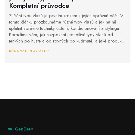
Kompletní průvodce
Zjištění typu vlasů je prvním krokem k jejich správné péči. V
tomto článku prozkoumáme různé typy vlasů a jak na ně
uplatnit správné techniky čištění, kondicionování a stylingu.
Poradíme vám, jak rozpoznat jednotlivé typy vlasů od
tenkých po husté a od rovných po kudrnaté, a jaké produkty
jsou pro každý typ nejvhodnější. Přinášíme také tipy na
RADOVAN NOVOTNÝ
domácí masky a přírodní alternativy pro zdraví vašich
vlasů.