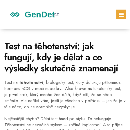
GENETICKÉ DĚDICTVÍ
Test na těhotenství: jak
DĚDICTVÍ DĚTÍ
fungují, kdy je dělat a co
GENETICKÝ TEST
výsledky skutečně znamenají
PRVNÍ TĚHOTENSKÝ TEST
Test na
těhotenství
,
biologický test, který detekuje přítomnost
hormonu hCG v moči nebo krvi
. Also known as
tehotenský test
,
je první krok, který mnoho žen dělá, když cítí, že se něco
změnilo. Ale neříká vám, jestli je všechno v pořádku – jen že je v
těle něco, co se normálně nevyskytuje.
Nejčastější chyba? Dělat test hned po styku. To nefunguje.
Těhotenství se nezačíná stykem – začíná implantací. A ta přijde