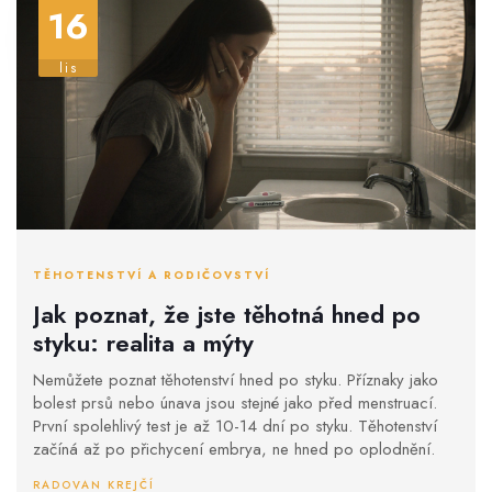
16
lis
TĚHOTENSTVÍ A RODIČOVSTVÍ
Jak poznat, že jste těhotná hned po
styku: realita a mýty
Nemůžete poznat těhotenství hned po styku. Příznaky jako
bolest prsů nebo únava jsou stejné jako před menstruací.
První spolehlivý test je až 10-14 dní po styku. Těhotenství
začíná až po přichycení embrya, ne hned po oplodnění.
RADOVAN KREJČÍ