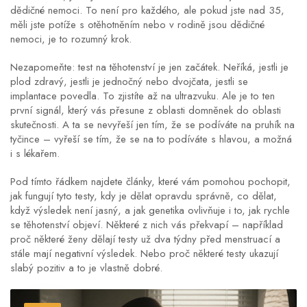
dědičné nemoci
. To není pro každého, ale pokud jste nad 35,
měli jste potíže s otěhotněním nebo v rodině jsou dědičné
nemoci, je to rozumný krok.
Nezapomeňte: test na těhotenství je jen začátek. Neříká, jestli je
plod zdravý, jestli je jednočný nebo dvojčata, jestli se
implantace povedla. To zjistíte až na ultrazvuku. Ale je to ten
první signál, který vás přesune z oblasti domněnek do oblasti
skutečnosti. A ta se nevyřeší jen tím, že se podíváte na pruhík na
tyčince – vyřeší se tím, že se na to podíváte s hlavou, a možná
i s lékařem.
Pod tímto řádkem najdete články, které vám pomohou pochopit,
jak fungují tyto testy, kdy je dělat opravdu správně, co dělat,
když výsledek není jasný, a jak genetika ovlivňuje i to, jak rychle
se těhotenství objeví. Některé z nich vás překvapí – například
proč některé ženy dělají testy už dva týdny před menstruací a
stále mají negativní výsledek. Nebo proč některé testy ukazují
slabý pozitiv a to je vlastně dobré.