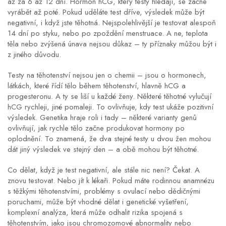
až za 6 až 12 dní. Hormon hCG, který testy hledají, se začne
vyrábět až poté. Pokud uděláte test dříve, výsledek může být
negativní, i když jste těhotná. Nejspolehlivější je testovat alespoň
14 dní po styku, nebo po zpoždění menstruace. A ne, teplota
těla nebo zvýšená únava nejsou důkaz – ty příznaky můžou být i
z jiného důvodu.
Testy na těhotenství nejsou jen o chemii – jsou o
hormonech
,
látkách, které řídí tělo během těhotenství, hlavně hCG a
progesteronu
. A ty se liší u každé ženy. Některé těhotné vylučují
hCG rychleji, jiné pomaleji. To ovlivňuje, kdy test ukáže pozitivní
výsledek. Genetika hraje roli i tady – některé varianty genů
ovlivňují, jak rychle tělo začne produkovat hormony po
oplodnění. To znamená, že dva stejné testy u dvou žen mohou
dát jiný výsledek ve stejný den – a obě mohou být těhotné.
Co dělat, když je test negativní, ale stále nic není? Čekat. A
znovu testovat. Nebo jít k lékaři. Pokud máte rodinnou anamnézu
s těžkými těhotenstvími, problémy s ovulací nebo dědičnými
poruchami, může být vhodné dělat i
genetické vyšetření
,
komplexní analýza, která může odhalit rizika spojená s
těhotenstvím, jako jsou chromozomové abnormality nebo