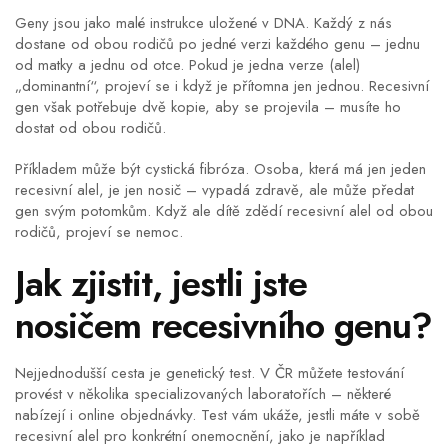
Geny jsou jako malé instrukce uložené v DNA. Každý z nás
dostane od obou rodičů po jedné verzi každého genu – jednu
od matky a jednu od otce. Pokud je jedna verze (alel)
„dominantní“, projeví se i když je přítomna jen jednou. Recesivní
gen však potřebuje dvě kopie, aby se projevila – musíte ho
dostat od obou rodičů.
Příkladem může být cystická fibróza. Osoba, která má jen jeden
recesivní alel, je jen nosič – vypadá zdravě, ale může předat
gen svým potomkům. Když ale dítě zdědí recesivní alel od obou
rodičů, projeví se nemoc.
Jak zjistit, jestli jste
nosičem recesivního genu?
Nejjednodušší cesta je genetický test. V ČR můžete testování
provést v několika specializovaných laboratořích – některé
nabízejí i online objednávky. Test vám ukáže, jestli máte v sobě
recesivní alel pro konkrétní onemocnění, jako je například