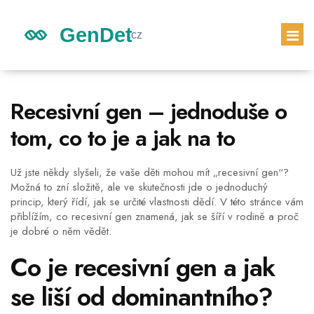
GENETICKÉ DĚDICTVÍ
Recesivní gen – jednoduše o
DĚDICTVÍ DĚTÍ
tom, co to je a jak na to
GENETICKÝ TEST
PRVNÍ TĚHOTENSKÝ TEST
Už jste někdy slyšeli, že vaše děti mohou mít „recesivní gen“?
Možná to zní složitě, ale ve skutečnosti jde o jednoduchý
princip, který řídí, jak se určité vlastnosti dědí. V této stránce vám
přiblížím, co recesivní gen znamená, jak se šíří v rodině a proč
je dobré o něm vědět.
Co je recesivní gen a jak
se liší od dominantního?