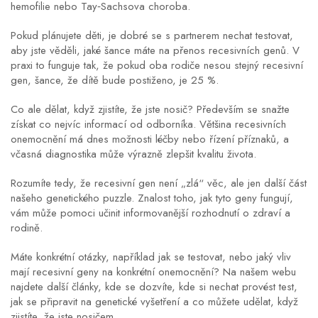
hemofilie nebo Tay‑Sachsova choroba.
Pokud plánujete děti, je dobré se s partnerem nechat testovat,
aby jste věděli, jaké šance máte na přenos recesivních genů. V
praxi to funguje tak, že pokud oba rodiče nesou stejný recesivní
gen, šance, že dítě bude postiženo, je 25 %.
Co ale dělat, když zjistíte, že jste nosič? Především se snažte
získat co nejvíc informací od odborníka. Většina recesivních
onemocnění má dnes možnosti léčby nebo řízení příznaků, a
včasná diagnostika může výrazně zlepšit kvalitu života.
Rozumíte tedy, že recesivní gen není „zlá“ věc, ale jen další část
našeho genetického puzzle. Znalost toho, jak tyto geny fungují,
vám může pomoci učinit informovanější rozhodnutí o zdraví a
rodině.
Máte konkrétní otázky, například jak se testovat, nebo jaký vliv
mají recesivní geny na konkrétní onemocnění? Na našem webu
najdete další články, kde se dozvíte, kde si nechat provést test,
jak se připravit na genetické vyšetření a co můžete udělat, když
zjistíte, že jste nosičem.