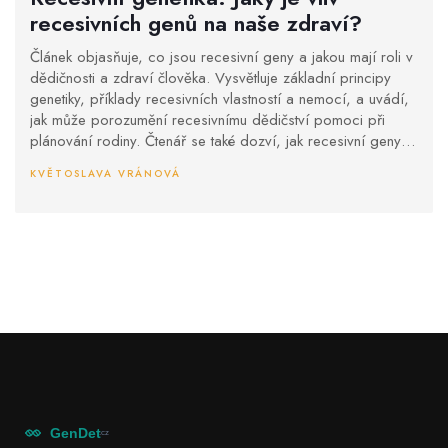
recesivních genů na naše zdraví?
Článek objasňuje, co jsou recesivní geny a jakou mají roli v
dědičnosti a zdraví člověka. Vysvětluje základní principy
genetiky, příklady recesivních vlastností a nemocí, a uvádí,
jak může porozumění recesivnímu dědičství pomoci při
plánování rodiny. Čtenář se také dozví, jak recesivní geny
interagují s dominantními geny a jaké možnosti genetického
KVĚTOSLAVA VRÁNOVÁ
poradenství existují.