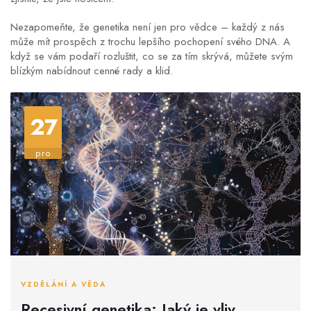
Nezapomeňte, že genetika není jen pro vědce – každý z nás
může mít prospěch z trochu lepšího pochopení svého DNA. A
když se vám podaří rozluštit, co se za tím skrývá, můžete svým
blízkým nabídnout cenné rady a klid.
27
pro
VZDĚLÁNÍ A VĚDA
Recesivní genetika: Jaký je vliv