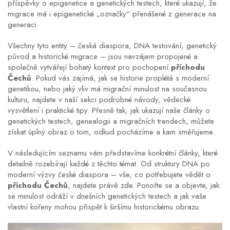
příspěvky o epigenetice a genetických testech, které ukazují, že
migrace má i epigenetické „označky“ přenášené z generace na
generaci.
Všechny tyto entity – česká diaspora, DNA testování, genetický
původ a historické migrace – jsou navzájem propojené a
společně vytvářejí bohatý kontext pro pochopení
příchodu
Čechů
. Pokud vás zajímá, jak se historie proplétá s moderní
genetikou, nebo jaký vliv má migrační minulost na současnou
kulturu, najdete v naší sekci podrobné návody, vědecké
vysvětlení i praktické tipy. Přesně tak, jak ukazují naše články o
genetických testech, genealogii a migračních trendech, můžete
získat úplný obraz o tom, odkud pocházíme a kam směřujeme.
V následujícím seznamu vám představíme konkrétní články, které
detailně rozebírají každé z těchto témat. Od struktury DNA po
moderní výzvy české diaspora – vše, co potřebujete vědět o
příchodu Čechů
, najdete právě zde. Ponořte se a objevte, jak
se minulost odráží v dnešních genetických testech a jak vaše
vlastní kořeny mohou přispět k širšímu historickému obrazu.