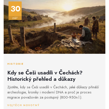
30
zář
HISTORIE
Kdy se Češi usadili v Čechách?
Historický přehled a důkazy
Zjistěte, kdy se Češi usadili v Čechách, jaké důkazy přináší
archeologie, kroniky i moderní DNA a proč je proces
migrace považován za postupný (800‑950n.l.).
VOJTĚCH NOVOTNÝ