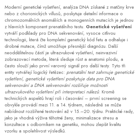
Moderní
genetické vyšetření
,
analýza DNA získané z matčiny krve
nebo z chorionických villusů, poskytuje detailní informace o
chromozomálních anomáliích a monogenních mutacích
je jednou
z hlavních komponent prenatálního testu.
Genetické vyšetření
vytváří podklady pro
DNA sekvenování
,
vysoce citlivou
technologii, která čte kompletní genetický kód fetu a odhaluje i
drobné mutace
, čímž umožňuje přesnější diagnózu. Další
neoddělitelnou částí je
ultrazvukové vyšetření
,
neinvazivní
zobrazovací metoda, která sleduje růst a anatomii plodu, a
často slouží jako první varovný signál pro další testy
. Tyto tři
entity vytvářejí logický řetězec:
prenatální test zahrnuje genetické
vyšetření, genetické vyšetření poskytuje data pro DNA
sekvenování a DNA sekvenování rozšiřuje možnosti
ultrazvukového vyšetření při interpretaci nálezů
. Kromě
technických aspektů hrají roli i časování – první screening se
obvykle provádí mezi 11. a 14. týdnem, následně se může
nabídnout rozšířené testování až v 15.–20. týdnu. Praktické rady,
jako je vhodná výživa těhotné ženy, minimalizace stresu a
konzultace s odborníkem na genetiku, mohou zlepšit kvalitu
vzorku a spolehlivost výsledků.