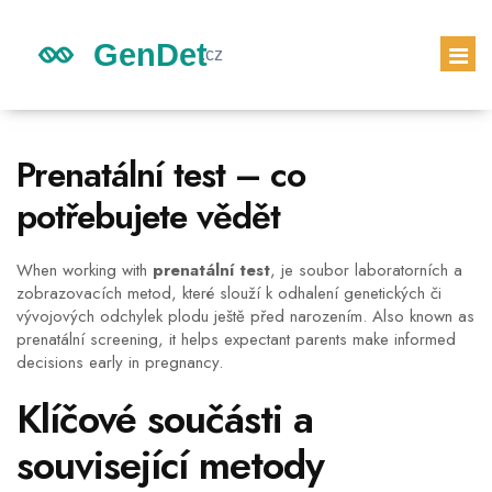
GENETICKÉ DĚDICTVÍ
Prenatální test – co
DĚDICTVÍ DĚTÍ
potřebujete vědět
GENETICKÝ TEST
PRVNÍ TĚHOTENSKÝ TEST
When working with
prenatální test
,
je soubor laboratorních a
zobrazovacích metod, které slouží k odhalení genetických či
vývojových odchylek plodu ještě před narozením
. Also known as
prenatální screening
, it helps expectant parents make informed
decisions early in pregnancy.
Klíčové součásti a
související metody