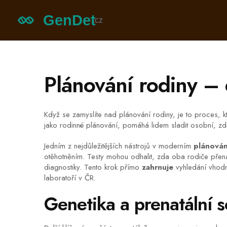
Plánování rodiny – 
Když se zamyslíte nad
plánování rodiny
,
je to proces, k
jako
rodinné plánování
, pomáhá lidem sladit osobní, zdr
Jedním z nejdůležitějších nástrojů v moderním
plánován
otěhotněním
. Testy mohou odhalit, zda oba rodiče přen
diagnostiky. Tento krok přímo
zahrnuje
vyhledání vhodn
laboratoří v ČR.
Genetika a prenatální 