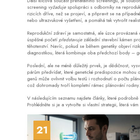
Další klíčová součást
prenatálního screeningu
,
je soubor
screening
vyžaduje
spolupráci s odborníky na reprodukč
rizicích dříve, než se projeví, a připravit se na příp
nebo ultrazvukové vyšetření, a pomáhá tak vytvořit realis
Reprodukční zdraví je samostatná, ale úzce provázaná 
úspěšné početí
představuje
základní stavební kámen pro
těhotenství. Navíc, pokud se během genetiky objeví rizi
diagnostikou, která kombinuje oba předchozí body – gen
Poslední, ale ne méně důležitý prvek, je
dědičnost
,
vysv
párům předvídat, které genetické predispozice mohou ovli
genů může ovlivnit volbu testů i rozhodnutí o počtu plán
což dohromady tvoří kompletní rámec plánování rodiny.
V následujícím seznamu najdete články, které podrobně r
Prohlédněte si je a vytvořte si vlastní strategii, která 
21