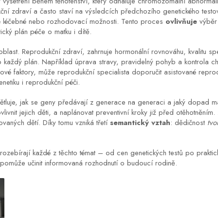
 vyšetření během těhotenství, který odhaluje chromozomální abnormali
ní zdraví a často staví na výsledcích předchozího genetického testo
adné léčebné nebo rozhodovací možnosti. Tento proces
ovlivňuje
výběr 
tický plán péče o matku i dítě.
oblast.
Reprodukční zdraví
,
zahrnuje hormonální rovnováhu, kvalitu spe
 každý plán. Například úprava stravy, pravidelný pohyb a kontrola 
kové faktory, může reprodukční specialista doporučit asistované repro
etiku i reprodukční péči.
ětluje, jak se geny předávají z generace na generaci a jaký dopad m
vnit jejich děti, a naplánovat preventivní kroky již před otěhotněním.
ovaných dětí. Díky tomu vzniká třetí
semantický vztah
: dědičnost
tvo
ozebírají každé z těchto témat – od cen genetických testů po praktick
vám pomůže učinit informovaná rozhodnutí o budoucí rodině.