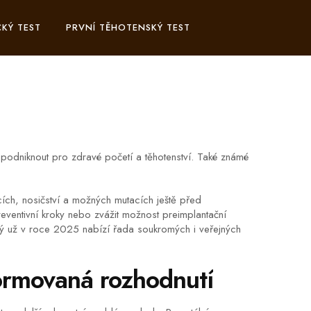
KÝ TEST
PRVNÍ TĚHOTENSKÝ TEST
y podniknout pro zdravé početí a těhotenství
. Také známé
cích, nosičství a možných mutacích ještě před
ventivní kroky nebo zvážit možnost preimplantační
ý už v roce 2025 nabízí řada soukromých i veřejných
formovaná rozhodnutí