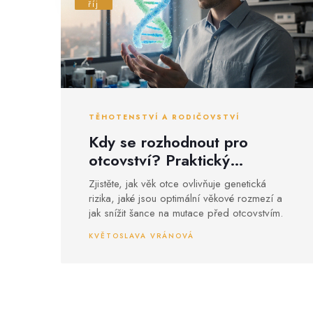
říj
TĚHOTENSTVÍ A RODIČOVSTVÍ
Kdy se rozhodnout pro
otcovství? Praktický
průvodce a genetické rizika
Zjistěte, jak věk otce ovlivňuje genetická
rizika, jaké jsou optimální věkové rozmezí a
jak snížit šance na mutace před otcovstvím.
KVĚTOSLAVA VRÁNOVÁ