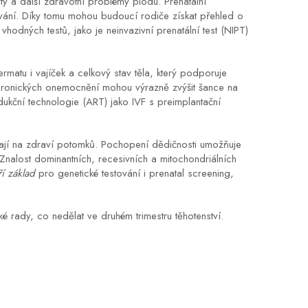
ty a další zdravotní problémy plodu
. Prenatální
vání. Díky tomu mohou budoucí rodiče získat přehled o
vhodných testů, jako je neinvazivní prenatální test (NIPT)
rmatu i vajíček a celkový stav těla, který podporuje
chronických onemocnění mohou výrazně zvýšit šance na
dukční technologie (ART) jako IVF s preimplantační
ají na zdraví potomků
. Pochopení dědičnosti umožňuje
 Znalost dominantních, recesivních a mitochondriálních
ří základ
pro genetické testování i prenatal screening,
é rady, co nedělat ve druhém trimestru těhotenství.