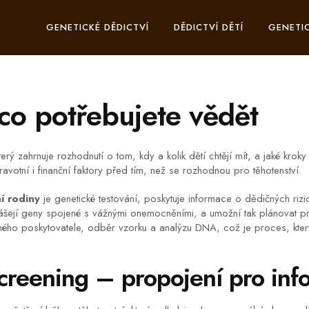
GENETICKÉ DĚDICTVÍ
DĚDICTVÍ DĚTÍ
GENETIC
co potřebujete vědět
terý zahrnuje rozhodnutí o tom, kdy a kolik dětí chtějí mít, a jaké krok
avotní i finanční faktory před tím, než se rozhodnou pro těhotenství.
í rodiny
je
genetické testování
,
poskytuje informace o dědičných rizi
ášejí geny spojené s vážnými onemocněními, a umožní tak plánovat pre
ého poskytovatele, odběr vzorku a analýzu DNA, což je proces, kter
screening – propojení pro in