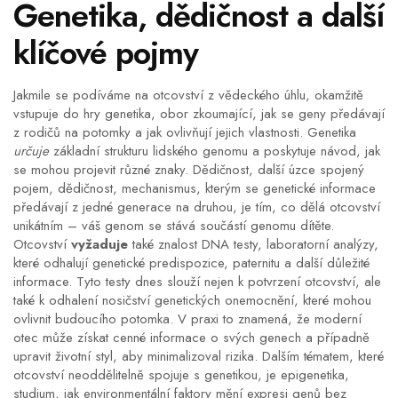
Genetika, dědičnost a další
klíčové pojmy
Jakmile se podíváme na otcovství z vědeckého úhlu, okamžitě
vstupuje do hry
genetika
,
obor zkoumající, jak se geny předávají
z rodičů na potomky a jak ovlivňují jejich vlastnosti
. Genetika
určuje
základní strukturu lidského genomu a poskytuje návod, jak
se mohou projevit různé znaky. Dědičnost, další úzce spojený
pojem,
dědičnost
,
mechanismus, kterým se genetické informace
předávají z jedné generace na druhou
, je tím, co dělá otcovství
unikátním – váš genom se stává součástí genomu dítěte.
Otcovství
vyžaduje
také znalost
DNA testy
,
laboratorní analýzy,
které odhalují genetické predispozice, paternitu a další důležité
informace
. Tyto testy dnes slouží nejen k potvrzení otcovství, ale
také k odhalení nosičství genetických onemocnění, které mohou
ovlivnit budoucího potomka. V praxi to znamená, že moderní
otec může získat cenné informace o svých genech a případně
upravit životní styl, aby minimalizoval rizika. Dalším tématem, které
otcovství neoddělitelně spojuje s genetikou, je
epigenetika
,
studium, jak environmentální faktory mění expresi genů bez