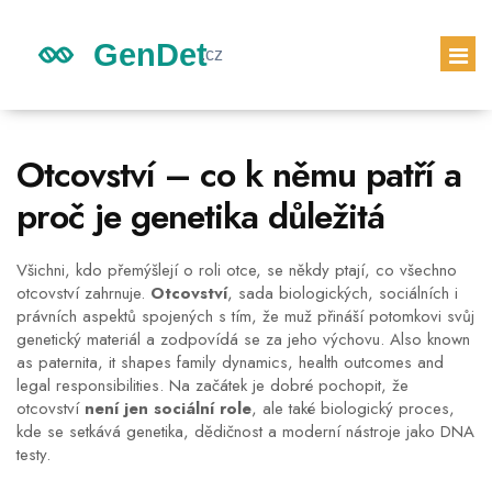
GENETICKÉ DĚDICTVÍ
Otcovství – co k němu patří a
DĚDICTVÍ DĚTÍ
proč je genetika důležitá
GENETICKÝ TEST
PRVNÍ TĚHOTENSKÝ TEST
Všichni, kdo přemýšlejí o roli otce, se někdy ptají, co všechno
otcovství zahrnuje.
Otcovství
,
sada biologických, sociálních i
právních aspektů spojených s tím, že muž přináší potomkovi svůj
genetický materiál a zodpovídá se za jeho výchovu
. Also known
as
paternita
, it shapes family dynamics, health outcomes and
legal responsibilities. Na začátek je dobré pochopit, že
otcovství
není jen sociální role
, ale také biologický proces,
kde se setkává genetika, dědičnost a moderní nástroje jako DNA
testy.