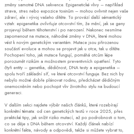
změny samotné DNA sekvence
. Epigenetické vlivy – například
strava, stres nebo expozice toxinům – mohou ovlivnit nejen vaše
zdraví, ale i vývoj vašeho dítěte. To provází další sémantický
vztah: epigenetika
ovlivňuje
otcovství tím, že mění, jak se geny
projevují během těhotenství i po narození. Nakonec nesmíme
zapomenout na
mutace
,
náhodné změny v DNA, které mohou
vést k novým genetickým variantám
. Mutace jsou přirozenou
součástí evoluce a mohou se projevit jak u otce, tak u dítěte.
Pochopení toho, jak mutace fungují, pomáhá otcům lépe
porozumět rizikům a možnostem preventivních opatření. Tyto
čtyři entity – genetika, dědičnost, DNA testy a epigenetika –
spolu tvoří základní síť, ve které otcovství funguje. Bez nich by
nebylo možné dobře plánovat rodinu, předcházet dědičným
onemocněním nebo pochopit vliv životního stylu na budoucí
generaci.
V dalším sekci najdete výběr našich článků, které rozebírají
konkrétní témata: od cen genetických testů v roce 2025, přes
praktické tipy, jak snížit riziko mutací, až po podrobnosti o tom,
co se děje s DNA během otcovství. Každý článek nabízí
konkrétní fakta, návody a odpovědi, takže si můžete vybrat to,