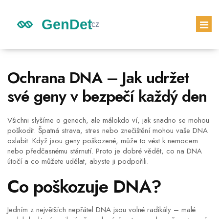
GENETICKÉ DĚDICTVÍ
Ochrana DNA – Jak udržet
DĚDICTVÍ DĚTÍ
své geny v bezpečí každý den
GENETICKÝ TEST
PRVNÍ TĚHOTENSKÝ TEST
Všichni slyšíme o genech, ale málokdo ví, jak snadno se mohou
poškodit. Špatná strava, stres nebo znečištění mohou vaše DNA
oslabit. Když jsou geny poškozené, může to vést k nemocem
nebo předčasnému stárnutí. Proto je dobré vědět, co na DNA
útočí a co můžete udělat, abyste ji podpořili.
Co poškozuje DNA?
Jedním z největších nepřátel DNA jsou volné radikály – malé