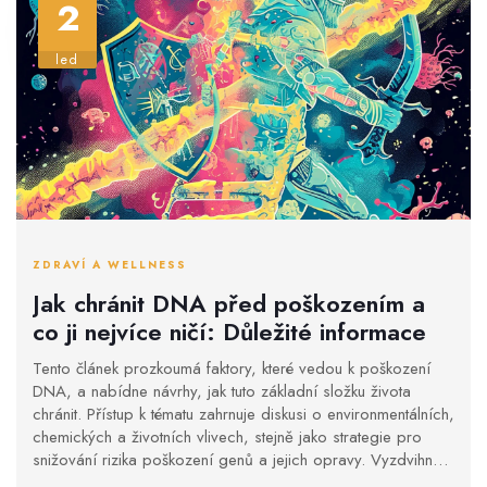
2
led
ZDRAVÍ A WELLNESS
Jak chránit DNA před poškozením a
co ji nejvíce ničí: Důležité informace
Tento článek prozkoumá faktory, které vedou k poškození
DNA, a nabídne návrhy, jak tuto základní složku života
chránit. Přístup k tématu zahrnuje diskusi o environmentálních,
chemických a životních vlivech, stejně jako strategie pro
snižování rizika poškození genů a jejich opravy. Vyzdvihne
význam prevence a zdravého životního stylu pro zachování