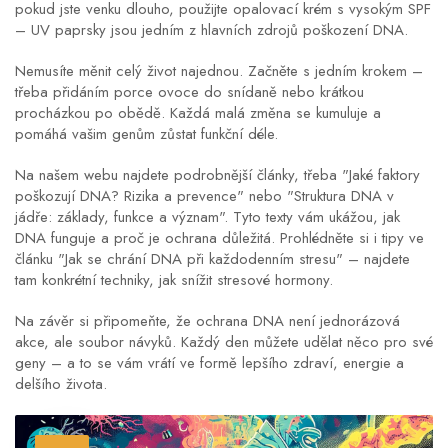
pokud jste venku dlouho, použijte opalovací krém s vysokým SPF
– UV paprsky jsou jedním z hlavních zdrojů poškození DNA.
Nemusíte měnit celý život najednou. Začněte s jedním krokem –
třeba přidáním porce ovoce do snídaně nebo krátkou
procházkou po obědě. Každá malá změna se kumuluje a
pomáhá vašim genům zůstat funkční déle.
Na našem webu najdete podrobnější články, třeba "Jaké faktory
poškozují DNA? Rizika a prevence" nebo "Struktura DNA v
jádře: základy, funkce a význam". Tyto texty vám ukážou, jak
DNA funguje a proč je ochrana důležitá. Prohlédněte si i tipy ve
článku "Jak se chrání DNA při každodenním stresu" – najdete
tam konkrétní techniky, jak snížit stresové hormony.
Na závěr si připomeňte, že ochrana DNA není jednorázová
akce, ale soubor návyků. Každý den můžete udělat něco pro své
geny – a to se vám vrátí ve formě lepšího zdraví, energie a
delšího života.