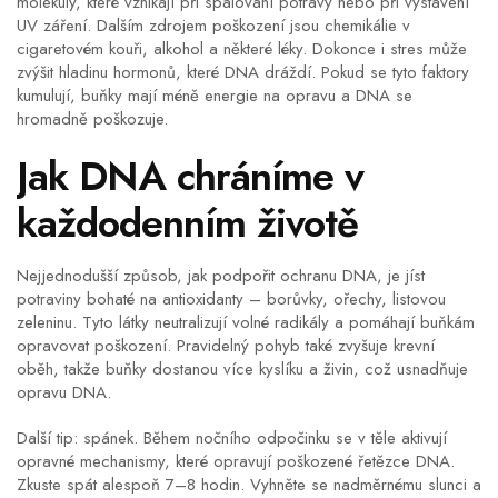
molekuly, které vznikají při spalování potravy nebo při vystavení
UV záření. Dalším zdrojem poškození jsou chemikálie v
cigaretovém kouři, alkohol a některé léky. Dokonce i stres může
zvýšit hladinu hormonů, které DNA dráždí. Pokud se tyto faktory
kumulují, buňky mají méně energie na opravu a DNA se
hromadně poškozuje.
Jak DNA chráníme v
každodenním životě
Nejjednodušší způsob, jak podpořit ochranu DNA, je jíst
potraviny bohaté na antioxidanty – borůvky, ořechy, listovou
zeleninu. Tyto látky neutralizují volné radikály a pomáhají buňkám
opravovat poškození. Pravidelný pohyb také zvyšuje krevní
oběh, takže buňky dostanou více kyslíku a živin, což usnadňuje
opravu DNA.
Další tip: spánek. Během nočního odpočinku se v těle aktivují
opravné mechanismy, které opravují poškozené řetězce DNA.
Zkuste spát alespoň 7–8 hodin. Vyhněte se nadměrnému slunci a