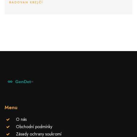
RADOVAN KREJČÍ
celistvosti našeho genetického materiálu.
Menu
O nás
Obchodní podmínky
Zásady ochrany soukromí