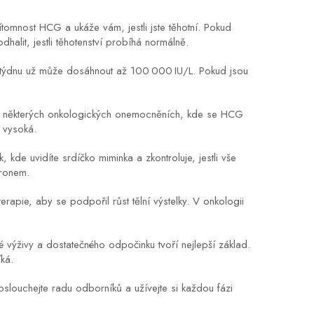
tomnost HCG a ukáže vám, jestli jste těhotní. Pokud
halit, jestli těhotenství probíhá normálně.
. týdnu už může dosáhnout až 100 000 IU/L. Pokud jsou
po některých onkologických onemocněních, kde se HCG
 vysoká.
 kde uvidíte srdíčko miminka a zkontroluje, jestli vše
ronem.
apie, aby se podpořil růst tělní výstelky. V onkologii
 výživy a dostatečného odpočinku tvoří nejlepší základ.
ká.
oslouchejte radu odborníků a užívejte si každou fázi