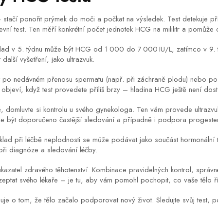
stačí ponořit prýmek do moči a počkat na výsledek. Test detekuje pří
vní test. Ten měří konkrétní počet jednotek HCG na mililitr a pomůže od
říklad v 5. týdnu může být HCG od 1 000 do 7 000 IU/L, zatímco v 9
lší vyšetření, jako ultrazvuk.
stat po nedávném přenosu spermatu (např. při záchraně plodu) nebo 
objeví, když test provedete příliš brzy – hladina HCG ještě není dost
tě, domluvte si kontrolu u svého gynekologa. Ten vám provede ultrazvuk,
 být doporučeno častější sledování a případně i podpora progeste
klad při léčbě neplodnosti se může podávat jako součást hormonální ter
i diagnóze a sledování léčby.
kazatel zdravého těhotenství. Kombinace pravidelných kontrol, správné
eptat svého lékaře – je tu, aby vám pomohl pochopit, co vaše tělo ří
je o tom, že tělo začalo podporovat nový život. Sledujte svůj test, p