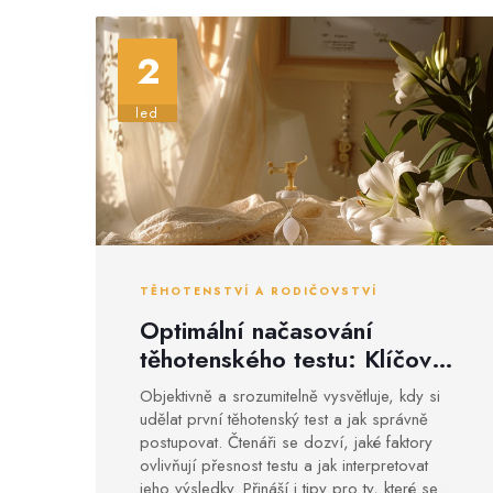
2
led
TĚHOTENSTVÍ A RODIČOVSTVÍ
Optimální načasování
těhotenského testu: Klíčové
informace a doporučení
Objektivně a srozumitelně vysvětluje, kdy si
udělat první těhotenský test a jak správně
postupovat. Čtenáři se dozví, jaké faktory
ovlivňují přesnost testu a jak interpretovat
jeho výsledky. Přináší i tipy pro ty, které se