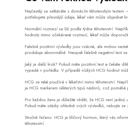
Nejčastěji se setkáváte s domácím těhotenským testem – 
potřebujete přesnější údaje, lékař vám může objednat kre
Normální rozmezí se liší podle týdne těhotenství. Nap
hodnoty mimo očekávané rozmezí, lékař může doporučit da
Falešně pozitivní výsledky jsou vzácné, ale mohou na
produkuje abnormálně. Naopak falešně negativní test se 
Jaký je další krok? Pokud máte pozitivní test a čekáte dí
vypadá v pořádku. V případě nízkých HCG hodnot může
HCG se také používá v lékařství mimo těhotenství. Napří
je HCG markerem některých typů nádorů, což pomáhá př
Pro každou ženu je důležité vědět, že HCG není jediný u
Pokud máte otázky ohledně svých výsledků, nebojte se z
Stručně řečeno: HCG je klíčový hormon, který vás informu
těhotenství.