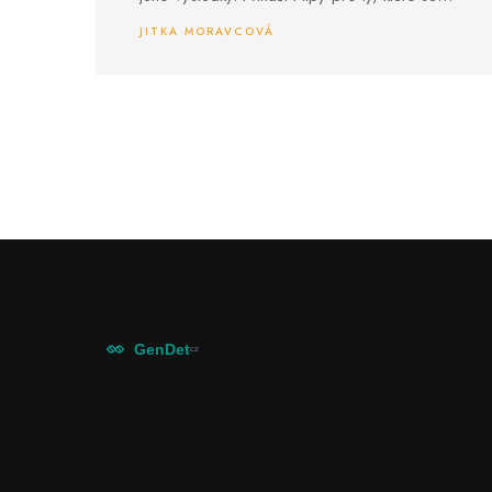
snaží otěhotnět a chtějí pochopit svůj
JITKA MORAVCOVÁ
menstruační cyklus.