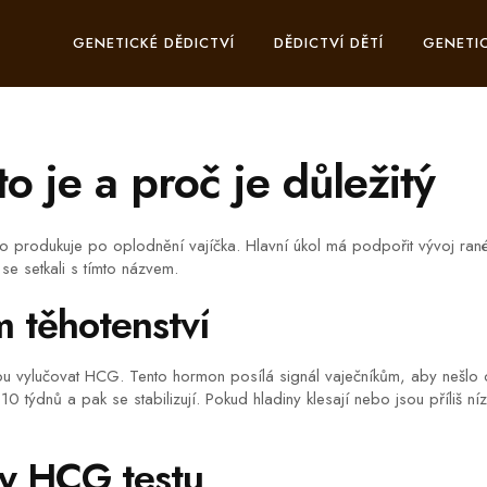
GENETICKÉ DĚDICTVÍ
DĚDICTVÍ DĚTÍ
GENETIC
 je a proč je důležitý
lo produkuje po oplodnění vajíčka. Hlavní úkol má podpořit vývoj ran
se setkali s tímto názvem.
 těhotenství
u vylučovat HCG. Tento hormon posílá signál vaječníkům, aby nešlo o 
 týdnů a pak se stabilizují. Pokud hladiny klesají nebo jsou příliš
y HCG testu