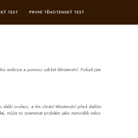
KÝ TEST
PRVNÍ TĚHOTENSKÝ TEST
ého embrya a pomoci udržet těhotenství. Pokud jste
další ovulaci, a tím chrání těhotenství před dalším
 nízké, může to znamenat problém jako mimoděk nebo