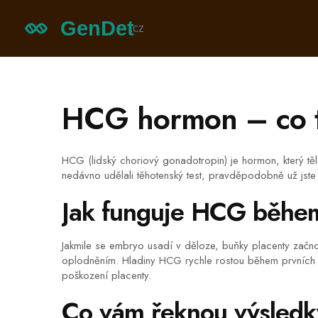
HCG hormon – co to
HCG (lidský choriový gonadotropin) je hormon, který tě
nedávno udělali těhotenský test, pravděpodobně už jste 
Jak funguje HCG během
Jakmile se embryo usadí v děloze, buňky placenty začno
oplodněním. Hladiny HCG rychle rostou během prvních 10
poškození placenty.
Co vám řeknou výsledk