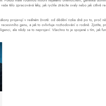
li. Pokud máte rodinnou historii nějakého onemocnění, genetika domi
e vaše tělo zpracovává léky, jak rychle ztrácíte svaly nebo jak citlivě 
 zákony projevují v reálném životě: od dědění rizika dně po to, proč něk
m recesivního genu, a jak to ovlivňuje rozhodování o rodině. Zjistíte, p
ligenci, ale nikdy se to neprojeví. Všechno to je spojené s tím, jak f