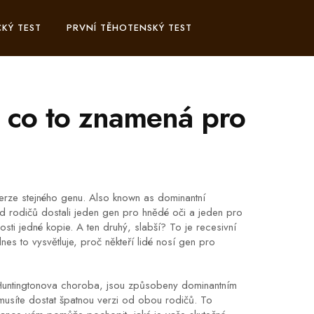
KÝ TEST
PRVNÍ TĚHOTENSKÝ TEST
a co to znamená pro
verze stejného genu
. Also known as
dominantní
d rodičů dostali jeden gen pro hnědé oči a jeden pro
osti jedné kopie
.
A ten druhý, slabší? To je
recesivní
es to vysvětluje, proč někteří lidé nosí gen pro
d Huntingtonova choroba, jsou způsobeny dominantním
musíte dostat špatnou verzi od obou rodičů. To