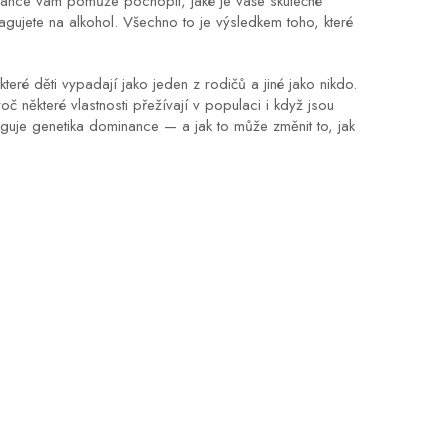
nance vám pomůže pochopit, jaké je vaše skutečné
reagujete na alkohol. Všechno to je výsledkem toho, které
teré děti vypadají jako jeden z rodičů a jiné jako nikdo.
roč některé vlastnosti přežívají v populaci i když jsou
unguje genetika dominance — a jak to může změnit to, jak