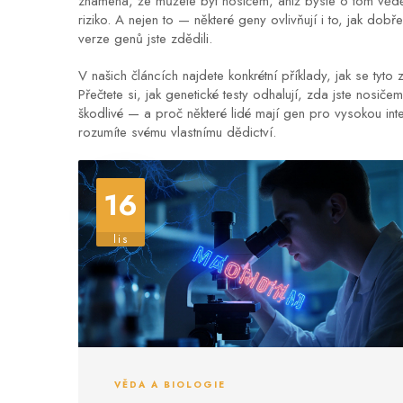
znamená, že můžete být nosičem, aniž byste o tom vědě
riziko. A nejen to — některé geny ovlivňují i to, jak dobř
verze genů jste zdědili.
V našich článcích najdete konkrétní příklady, jak se tyto
Přečtete si, jak genetické testy odhalují, zda jste nosiče
škodlivé — a proč některé lidé mají gen pro vysokou inte
rozumíte svému vlastnímu dědictví.
16
lis
VĚDA A BIOLOGIE