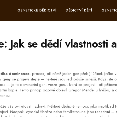
GENETICKÉ DĚDICTVÍ
DĚDICTVÍ DĚTÍ
GENETIC
 Jak se dědí vlastnosti 
tika dominance
,
proces, při němž jeden gen přebíjí účinek jiného 
hny geny se projeví stejně — některé jsou jednoduše silnější.
Když jste o
oda — je to
dominantní gen
,
verze genu, která se projeví i při přítomn
antní kopie
.
Tento princip poprvé objevil Gregor Mendel u hrášku, a dn
 mohou.
ůže vás ovlivňovat i zdraví. Některé dědičné nemoci, jako napříkla
eví. Naopak, cystická fibróza nebo fenylketonurie jsou recesivní — 