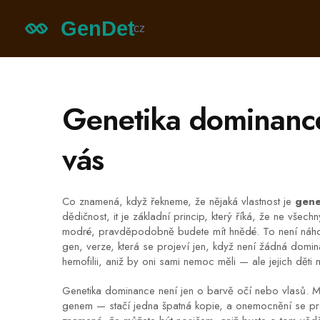
Genetika dominance:
vás
Co znamená, když řekneme, že nějaká vlastnost je
gene
dědičnost
, it je základní princip, který říká, že ne všec
modré, pravděpodobně budete mít hnědé. To není náh
gen
,
verze, která se projeví jen, když není žádná domin
hemofilii, aniž by oni sami nemoc měli — ale jejich děti
Genetika dominance není jen o barvě očí nebo vlasů. M
genem — stačí jedna špatná kopie, a onemocnění se proj