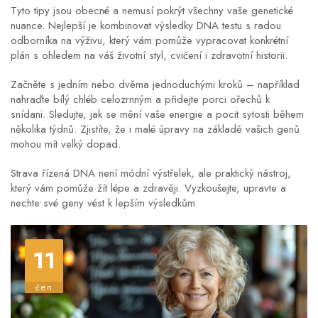
Tyto tipy jsou obecné a nemusí pokrýt všechny vaše genetické
nuance. Nejlepší je kombinovat výsledky DNA testu s radou
odborníka na výživu, který vám pomůže vypracovat konkrétní
plán s ohledem na váš životní styl, cvičení i zdravotní historii.
Začněte s jedním nebo dvěma jednoduchými kroků – například
nahraďte bílý chléb celozrnným a přidejte porci ořechů k
snídani. Sledujte, jak se mění vaše energie a pocit sytosti během
několika týdnů. Zjistíte, že i malé úpravy na základě vašich genů
mohou mít velký dopad.
Strava řízená DNA není módní výstřelek, ale praktický nástroj,
který vám pomůže žít lépe a zdravěji. Vyzkoušejte, upravte a
nechte své geny vést k lepším výsledkům.
11
čen