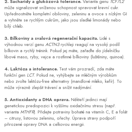
2. Sacharidy a glukózová tolerance.
Varianta genu
TCF7L2
může signalizovat sníženou schopnost spravovat krevní cukr.
Upřednostněte kompletní obiloviny, zeleninu a ovoce s nízkým GI
a vyhněte se rychlým cukrům, jako jsou sladké limonády nebo
bílý chléb.
3. Bílkoviny a svalová regenerační kapacita.
Lidé s
výhodnou verzí genu
ACTN3
rychleji reagují na vysoký podíl
bílkovin a rychlý trénink. Pokud jej máte, zařaďte do jídelníčku
libové maso, ryby, vejce a rostlinné bílkoviny (luštěniny, quinoa).
4. Laktóza a intolerance.
Test vám prozradí, zda máte
funkční gen
LCT
. Pokud ne, vyhýbejte se mléčným výrobkům
nebo zvolte laktózu‑free alternativy (mandlové mléko, kefír). To
může výrazně zlepšit trávení a snížit nadýmání.
5. Antioxidanty a DNA oprava.
Někteří jedinci mají
genetickou predispozici k vyššímu oxidačnímu stresu (např.
varianta
MTHFR
). Přidejte potraviny bohaté na vitamín C, E a folát
– citrusy, listovou zeleninu, ořechy. Úprava stravy podpoří
přirozené opravy DNA a celkovou energii.