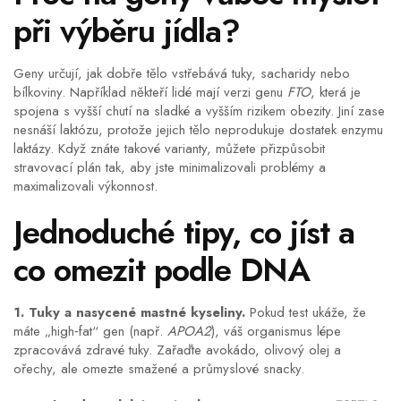
při výběru jídla?
Geny určují, jak dobře tělo vstřebává tuky, sacharidy nebo
bílkoviny. Například někteří lidé mají verzi genu
FTO
, která je
spojena s vyšší chutí na sladké a vyšším rizikem obezity. Jiní zase
nesnáší laktózu, protože jejich tělo neprodukuje dostatek enzymu
laktázy. Když znáte takové varianty, můžete přizpůsobit
stravovací plán tak, aby jste minimalizovali problémy a
maximalizovali výkonnost.
Jednoduché tipy, co jíst a
co omezit podle DNA
1. Tuky a nasycené mastné kyseliny.
Pokud test ukáže, že
máte „high‑fat“ gen (např.
APOA2
), váš organismus lépe
zpracovává zdravé tuky. Zařaďte avokádo, olivový olej a
ořechy, ale omezte smažené a průmyslové snacky.