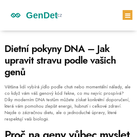
GENETICKÉ DĚDICTVÍ
Dietní pokyny DNA – Jak
DĚDICTVÍ DĚTÍ
upravit stravu podle vašich
GENETICKÝ TEST
genů
PRVNÍ TĚHOTENSKÝ TEST
Většina lidí vybírá jídlo podle chuti nebo momentální nálady, ale
co když vám váš genový kód řekne, co mu nejvíc prospívá?
Díky moderním DNA testům můžete získat konkrétní doporučení,
která vám pomohou zlepšit energii, hubnutí i celkové zdraví.
Nejde o zázračnou dietu, ale o jednoduché úpravy, které
respektují vaši biologii.
Proč na geny vůbec myslet