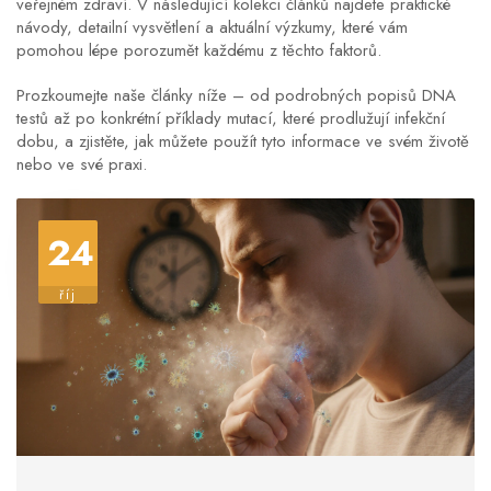
veřejném zdraví. V následující kolekci článků najdete praktické
návody, detailní vysvětlení a aktuální výzkumy, které vám
pomohou lépe porozumět každému z těchto faktorů.
Prozkoumejte naše články níže – od podrobných popisů DNA
testů až po konkrétní příklady mutací, které prodlužují infekční
dobu, a zjistěte, jak můžete použít tyto informace ve svém životě
nebo ve své praxi.
24
říj