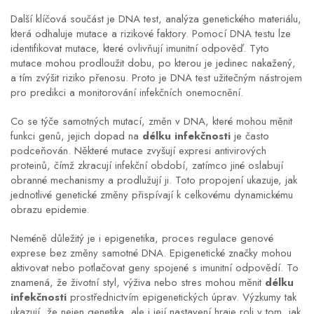
Další klíčová součást je
DNA test
,
analýza genetického materiálu,
která odhaluje mutace a rizikové faktory
. Pomocí DNA testu lze
identifikovat mutace, které ovlivňují imunitní odpověď. Tyto
mutace mohou prodloužit dobu, po kterou je jedinec nakažený,
a tím zvýšit riziko přenosu. Proto je DNA test užitečným nástrojem
pro predikci a monitorování infekčních onemocnění.
Co se týče samotných
mutací
,
změn v DNA, které mohou měnit
funkci genů
, jejich dopad na
délku infekčnosti
je často
podceňován. Některé mutace zvyšují expresi antivirových
proteinů, čímž zkracují infekční období, zatímco jiné oslabují
obranné mechanismy a prodlužují ji. Toto propojení ukazuje, jak
jednotlivé genetické změny přispívají k celkovému dynamickému
obrazu epidemie.
Neméně důležitý je i
epigenetika
,
proces regulace genové
exprese bez změny samotné DNA
. Epigenetické značky mohou
aktivovat nebo potlačovat geny spojené s imunitní odpovědí. To
znamená, že životní styl, výživa nebo stres mohou měnit
délku
infekčnosti
prostřednictvím epigenetických úprav. Výzkumy tak
ukazují, že nejen genetika, ale i její nastavení hraje roli v tom, jak