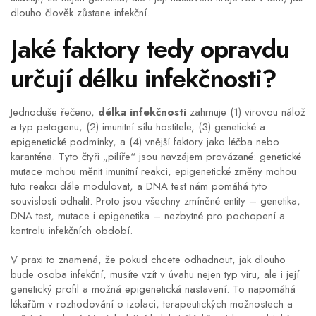
dlouho člověk zůstane infekční.
Jaké faktory tedy opravdu
určují délku infekčnosti?
Jednoduše řečeno,
délka infekčnosti
zahrnuje (1) virovou nálož
a typ patogenu, (2) imunitní sílu hostitele, (3) genetické a
epigenetické podmínky, a (4) vnější faktory jako léčba nebo
karanténa. Tyto čtyři „pilíře“ jsou navzájem provázané: genetické
mutace mohou měnit imunitní reakci, epigenetické změny mohou
tuto reakci dále modulovat, a DNA test nám pomáhá tyto
souvislosti odhalit. Proto jsou všechny zmíněné entity – genetika,
DNA test, mutace i epigenetika – nezbytné pro pochopení a
kontrolu infekčních období.
V praxi to znamená, že pokud chcete odhadnout, jak dlouho
bude osoba infekční, musíte vzít v úvahu nejen typ viru, ale i její
genetický profil a možná epigenetická nastavení. To napomáhá
lékařům v rozhodování o izolaci, terapeutických možnostech a