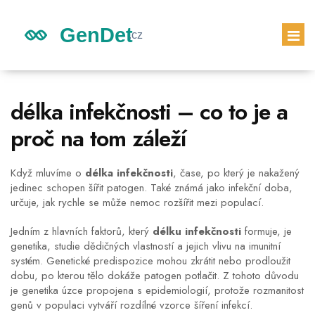
GENETICKÉ DĚDICTVÍ
délka infekčnosti – co to je a
DĚDICTVÍ DĚTÍ
proč na tom záleží
GENETICKÝ TEST
PRVNÍ TĚHOTENSKÝ TEST
Když mluvíme o
délka infekčnosti
,
čase, po který je nakažený
jedinec schopen šířit patogen
. Také známá jako
infekční doba
,
určuje, jak rychle se může nemoc rozšířit mezi populací.
Jedním z hlavních faktorů, který
délku infekčnosti
formuje, je
genetika
,
studie dědičných vlastností a jejich vlivu na imunitní
systém
. Genetické predispozice mohou zkrátit nebo prodloužit
dobu, po kterou tělo dokáže patogen potlačit. Z tohoto důvodu
je genetika úzce propojena s epidemiologií, protože rozmanitost
genů v populaci vytváří rozdílné vzorce šíření infekcí.