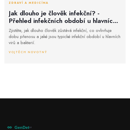
ZDRAVÍ A MEDICÍNA
Jak dlouho je člověk infekční? -
Přehled infekčních období u hlavních
patogenů
Zjistěte, jak dlouho člověk zůstává infekční, co ovlivňuje
dobu přenosu a jaké jsou typické infekční období u hlavních
virů a bakterií.
VOJTĚCH NOVOTNÝ