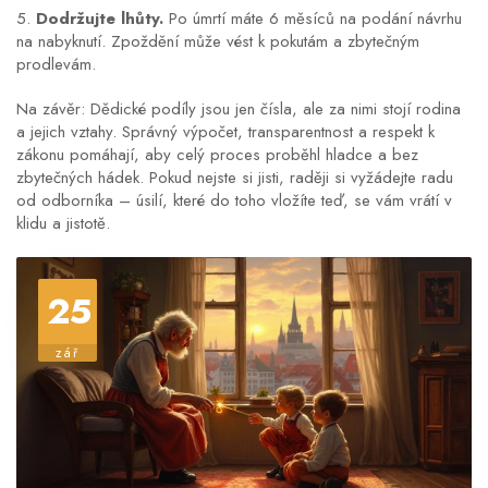
5.
Dodržujte lhůty.
Po úmrtí máte 6 měsíců na podání návrhu
na nabyknutí. Zpoždění může vést k pokutám a zbytečným
prodlevám.
Na závěr: Dědické podíly jsou jen čísla, ale za nimi stojí rodina
a jejich vztahy. Správný výpočet, transparentnost a respekt k
zákonu pomáhají, aby celý proces proběhl hladce a bez
zbytečných hádek. Pokud nejste si jisti, raději si vyžádejte radu
od odborníka – úsilí, které do toho vložíte teď, se vám vrátí v
klidu a jistotě.
25
zář