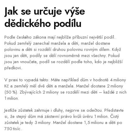
Jak se určuje výše
dědického podílu
Podle českého zákona mají nejblíže příbuzní největší podíl.
Pokud zemřelý zanechal manžela a děti, manžel dostane
polovinu a děti si rozdělí druhou polovinu rovným dílem. Když
jsou jen děti, podíly se dělí rovnoměrně mezi všechny. Pokud
jsou jen vnoučata, podíl se rozdělí podle toho, kdo je nejbližší
předkovi.
V praxi to vypadá takto: Máte například dům v hodnotě 4 miliony
Kč a zemřelý měl dvě děti a manžela. Manžel dostane 2 miliony
(50 %). Zbývajících 2 miliony se rozdělí mezi děti – každé z nich
1 milion.
Jestliže zůstatek zahrnuje i dluhy, nejprve se odečtou. Představte
si, že stejný dům má zástavní právo kvůli úvěru 1 milion. Čistý
zůstatek je tedy 3 miliony. Manžel dostane 1,5 milionu a děti po
750 tisíc.