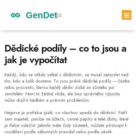
GENETICKÉ DĚDICTVÍ
Dědické podíly – co to jsou a
DĚDICTVÍ DĚTÍ
jak je vypočítat
GENETICKÝ TEST
PRVNÍ TĚHOTENSKÝ TEST
Každý, kdo se někdy setkal s dědictvím, se musel zamyslet nad
tím, kdo a kolik dostane. To jsou právě dědické podíly – částka
nebo procento, kterou každý dědic získá ze zůstatku po
zemřelém. Není to žádná věda, ale bez správného výpočtu
může dojít k hádkám a právním problémům.
Nejprve je potřeba zjistit, co všechno spadá do dědictví. Patří
sem majetek, peníze na účtech, cenné papíry a také dluhy, které
je třeba odečíst. Jakmile máte čistý zůstatek, můžete přistoupit k
rozdělení podle zákonných pravidel nebo podle závěti.