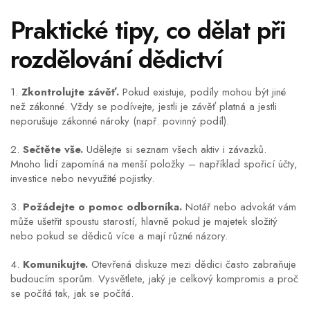
Praktické tipy, co dělat při
rozdělování dědictví
1.
Zkontrolujte závěť.
Pokud existuje, podíly mohou být jiné
než zákonné. Vždy se podívejte, jestli je závěť platná a jestli
neporušuje zákonné nároky (např. povinný podíl).
2.
Sečtěte vše.
Udělejte si seznam všech aktiv i závazků.
Mnoho lidí zapomíná na menší položky – například spořicí účty,
investice nebo nevyužité pojistky.
3.
Požádejte o pomoc odborníka.
Notář nebo advokát vám
může ušetřit spoustu starostí, hlavně pokud je majetek složitý
nebo pokud se dědiců více a mají různé názory.
4.
Komunikujte.
Otevřená diskuze mezi dědici často zabraňuje
budoucím sporům. Vysvětlete, jaký je celkový kompromis a proč
se počítá tak, jak se počítá.