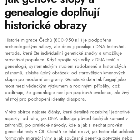
genealogie doplňují
historické obrazy
Historie migrace Čechů (800‑950 n.l.) je podpořena
archeologickými nálezy, ale dnes ji posiluje i
DNA testování
,
metoda, která čte individuální genetické značky a umožňuje
srovnávat populace
. Když spojíte výsledky z DNA testů s
genealogií
,
systematickým studiem rodokmenů a historických
záznamů
, získáte úplný obrázek: od starověkých kmenových
skupin po moderní emigranty. Genetické data tak fungují jako
most mezi vědeckým výzkumem a rodinnými příběhy, což
podtrhuje, že genealogie není jen papírová evidence, ale živý
nástroj pro pochopení identity diaspora.
V této sbírce najdete články, které detailně rozebírají jednotlivé
aspekty: od toho, jak DNA odhaluje původ českých komunit v
zahraničí, po praktické návody, kde a jak si nechat provést
genetické testy v ČR. Čtenáři se také dozví, jak historické události
formovaly migrační vlny a jak současná genetika potvrzuje nebo