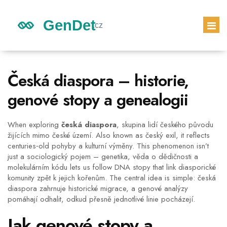
GENETICKÉ DĚDICTVÍ
Česká diaspora – historie,
DĚDICTVÍ DĚTÍ
genové stopy a genealogii
GENETICKÝ TEST
PRVNÍ TĚHOTENSKÝ TEST
When exploring
česká diaspora
,
skupina lidí českého původu
žijících mimo české území
. Also known as
český exil
, it reflects
centuries‑old pohyby a kulturní výměny.
This phenomenon isn’t
just a sociologický pojem –
genetika
,
věda o dědičnosti a
molekulárním kódu
lets us follow DNA stopy that link diasporické
komunity zpět k jejich kořenům. The central idea is simple: česká
diaspora zahrnuje historické migrace, a genové analýzy
pomáhají odhalit, odkud přesně jednotlivé linie pocházejí.
Jak genové stopy a